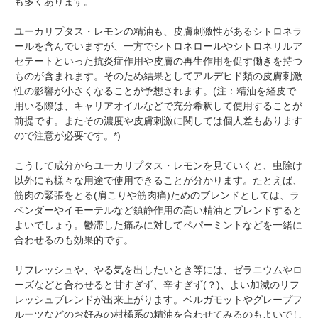
も多くあります。
ユーカリプタス・レモンの精油も、皮膚刺激性があるシトロネラ
ールを含んでいますが、一方でシトロネロールやシトロネリルア
セテートといった抗炎症作用や皮膚の再生作用を促す働きを持つ
ものが含まれます。そのため結果としてアルデヒド類の皮膚刺激
性の影響が小さくなることが予想されます。(注：精油を経皮で
用いる際は、キャリアオイルなどで充分希釈して使用することが
前提です。またその濃度や皮膚刺激に関しては個人差もあります
ので注意が必要です。*)
こうして成分からユーカリプタス・レモンを見ていくと、虫除け
以外にも様々な用途で使用できることが分かります。たとえば、
筋肉の緊張をとる(肩こりや筋肉痛)ためのブレンドとしては、ラ
ベンダーやイモーテルなど鎮静作用の高い精油とブレンドすると
よいでしょう。鬱滞した痛みに対してペパーミントなどを一緒に
合わせるのも効果的です。
リフレッシュや、やる気を出したいとき等には、ゼラニウムやロ
ーズなどと合わせると甘すぎず、辛すぎず(？)、よい加減のリフ
レッシュブレンドが出来上がります。ベルガモットやグレープフ
ルーツなどのお好みの柑橘系の精油を合わせてみるのもよいでし