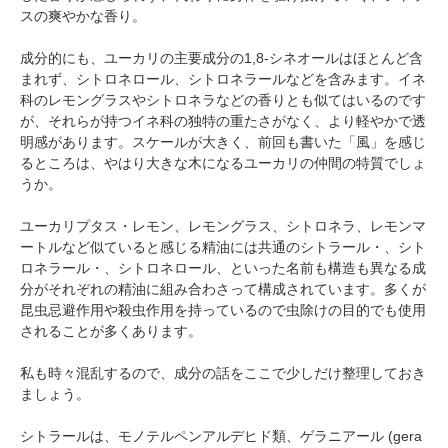
スの爽やかな香り。
成分的にも、ユーカリの主要成分の1,8-シネオールはほとんど含
まれず、シトロネロール、シトロネラールなどを含みます。イネ
科のレモングラスやシトロネラなどの香りとも似てはいるのです
が、それらが持つイネ科の独特の重たさがなく、より軽やかで透
明感があります。スケールが大きく、前回も書いた「風」を感じ
るところは、やはり大きな木になるユーカリの仲間の特質でしょ
うか。
ユーカリプタス・レモン、レモングラス、シトロネラ、レモンマ
ートルなど似ていると感じる精油には共通のシトラール・、シト
ロネラール・、シトロネロール、といった名前も構造も異なる成
分がそれぞれの精油に組み合わさって構成されています。多くが
昆虫忌避作用や殺虫作用を持っているので虫除けの目的でも使用
されることが多くあります。
私も時々混乱するので、成分の話をここで少しだけ整理しておき
ましょう。
シトラールは、モノテルペンアルデヒド類、ゲラニアール (gera