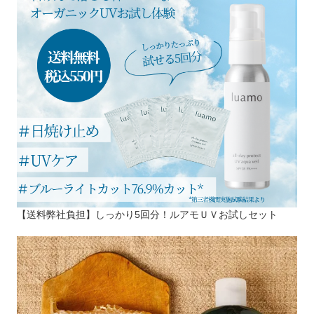
【送料弊社負担】しっかり5回分！ルアモＵＶお試しセット