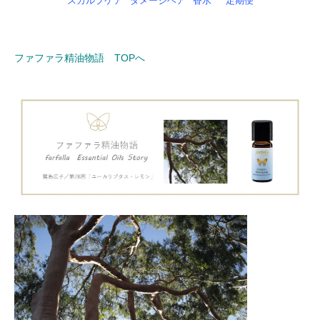
スカルプケア
ダメージヘア
香水
定期便
ファファラ精油物語 TOPへ