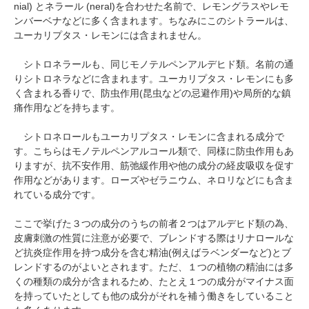
nial) とネラール (neral)を合わせた名前で、レモングラスやレモ
ンバーベナなどに多く含まれます。ちなみにこのシトラールは、
ユーカリプタス・レモンには含まれません。
シトロネラールも、同じモノテルペンアルデヒド類。名前の通
りシトロネラなどに含まれます。ユーカリプタス・レモンにも多
く含まれる香りで、防虫作用(昆虫などの忌避作用)や局所的な鎮
痛作用などを持ちます。
シトロネロールもユーカリプタス・レモンに含まれる成分で
す。こちらはモノテルペンアルコール類で、同様に防虫作用もあ
りますが、抗不安作用、筋弛緩作用や他の成分の経皮吸収を促す
作用などがあります。ローズやゼラニウム、ネロリなどにも含ま
れている成分です。
ここで挙げた３つの成分のうちの前者２つはアルデヒド類の為、
皮膚刺激の性質に注意が必要で、ブレンドする際はリナロールな
ど抗炎症作用を持つ成分を含む精油(例えばラベンダーなど)とブ
レンドするのがよいとされます。ただ、１つの植物の精油には多
くの種類の成分が含まれるため、たとえ１つの成分がマイナス面
を持っていたとしても他の成分がそれを補う働きをしていること