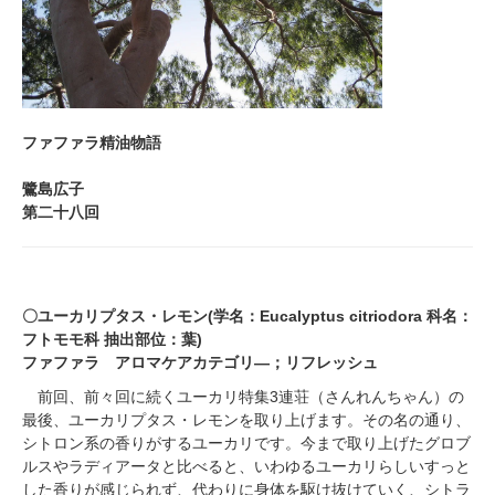
ファ
ファ
ラ精油物語
鷺島広子
第二十八回
〇ユーカリプタス・レモン(学名：Eucalyptus citriodora 科名：
フトモモ科 抽出部位：葉)
ファファラ アロマケアカテゴリ―；リフレッシュ
前回、前々回に続くユーカリ特集3連荘（さんれんちゃん）の
最後、ユーカリプタス・レモンを取り上げます。その名の通り、
シトロン系の香りがするユーカリです。今まで取り上げたグロブ
ルスやラディアータと比べると、いわゆるユーカリらしいすっと
した香りが感じられず、代わりに身体を駆け抜けていく、シトラ