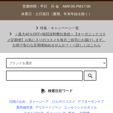
営業時間：平日 月-金 AM9:00-PM17:00
休業日：土日祝日（夏期、年末年始を除く）
特集・キャンペーン一覧
＜最大40％OFF+毎回送料弊社負担＞【オーガニックコス
メ定期便】お気に入りのコスメを毎月ご自宅にお届けします。
お得で安心な定期便始めませんか？！⇒詳しくはこちら
検索注目ワード
日焼け止め
ダメージヘア
ひんやりコスメ
アフターサンケア
紫外線対策
デリケートゾーン
エッセンシャルオイル