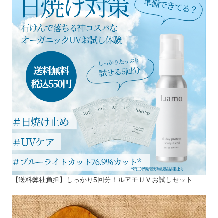
【送料弊社負担】しっかり5回分！ルアモＵＶお試しセット