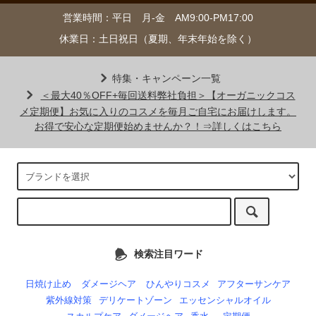
営業時間：平日 月-金 AM9:00-PM17:00
休業日：土日祝日（夏期、年末年始を除く）
特集・キャンペーン一覧
＜最大40％OFF+毎回送料弊社負担＞【オーガニックコス
メ定期便】お気に入りのコスメを毎月ご自宅にお届けします。
お得で安心な定期便始めませんか？！⇒詳しくはこちら
検索注目ワード
日焼け止め
ダメージヘア
ひんやりコスメ
アフターサンケア
紫外線対策
デリケートゾーン
エッセンシャルオイル