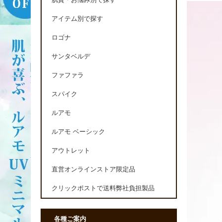
肌質・お悩み別で探す
アイテム別で探す
ロゴナ
サンタベルデ
ファファラ
スパイク
ルアモ
ルアモ ベーシック
アウトレット
直営オンラインストア限定品
クリックポストで送料弊社負担製品
各種ご案内