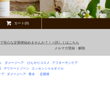
カート(0)
得で安心な定期便始めませんか？！⇒詳しくはこちら
メルマガ登録・解除
め
ダメージヘア
ひんやりコスメ
アフターサンケア
策
デリケートゾーン
エッセンシャルオイル
ケア
ダメージヘア
香水
定期便