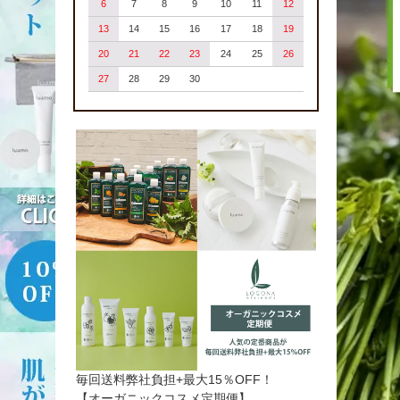
6
7
8
9
10
11
12
13
14
15
16
17
18
19
20
21
22
23
24
25
26
27
28
29
30
毎回送料弊社負担+最大15％OFF！
【オーガニックコスメ定期便】