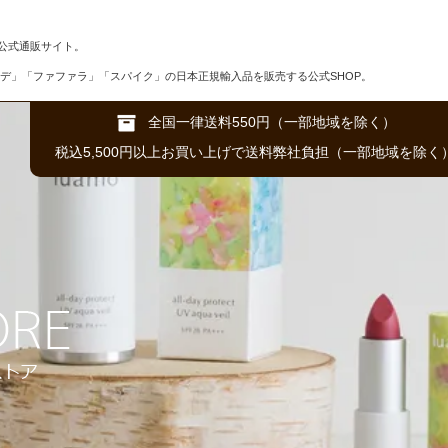
公式通販サイト。
デ」「ファファラ」「スパイク」の日本正規輸入品を販売する公式SHOP。
全国一律送料550円（一部地域を除く）
税込5,500円以上お買い上げで送料弊社負担（一部地域を除く