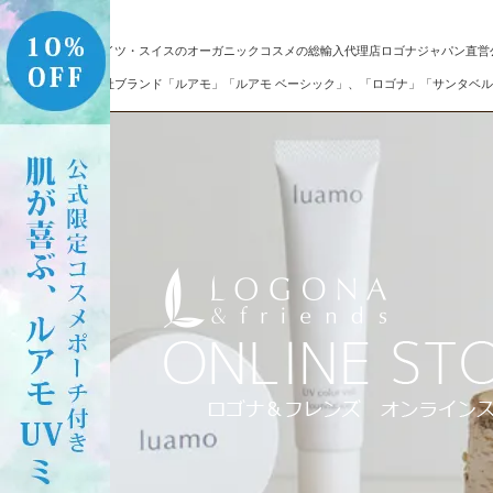
ドイツ・スイスのオーガニックコスメの総輸入代理店ロゴナジャパン直営
自社ブランド「ルアモ」「ルアモ ベーシック」、「ロゴナ」「サンタベル