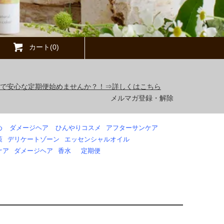
カート(0)
得で安心な定期便始めませんか？！⇒詳しくはこちら
メルマガ登録・解除
め
ダメージヘア
ひんやりコスメ
アフターサンケア
策
デリケートゾーン
エッセンシャルオイル
ケア
ダメージヘア
香水
定期便