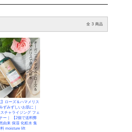
全
3
商品
式】ローズ＆ハマメリス
みずみずしいお肌に｜
イスチャライジング フェ
ナー｜ 【2個で送料弊
然由来 保湿 化粧水 集
oisture lift