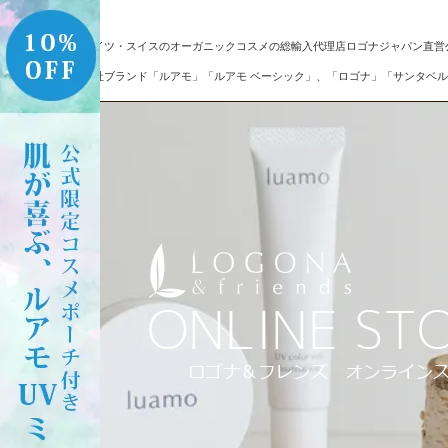
ドイツ・スイスのオーガニックコスメの総輸入代理店ロゴナジャパン直営
自社ブランド「ルアモ」「ルアモ ベーシック」、「ロゴナ」「サンタベル