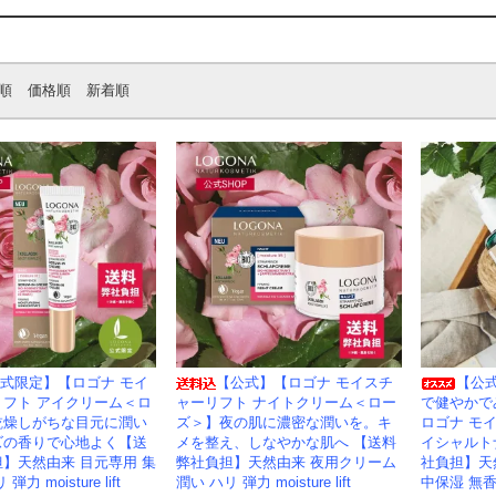
順
価格順
新着順
式限定】【ロゴナ モイ
【公式】【ロゴナ モイスチ
【公
リフト アイクリーム＜ロ
ャーリフト ナイトクリーム＜ロー
で健やかで
乾燥しがちな目元に潤い
ズ＞】夜の肌に濃密な潤いを。キ
ロゴナ モ
ズの香りで心地よく【送
メを整え、しなやかな肌へ 【送料
イシャルト
】天然由来 目元専用 集
弊社負担】天然由来 夜用クリーム
社負担】天
力 moisture lift
潤い ハリ 弾力 moisture lift
中保湿 無香料 m