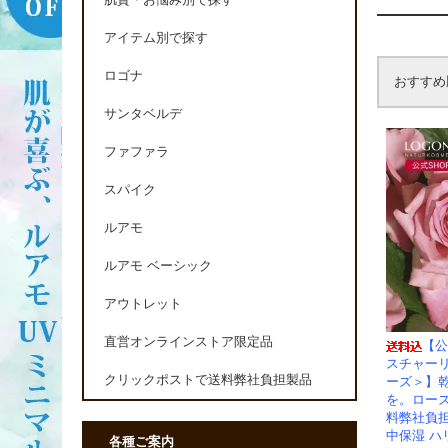
肌質・お悩み別で探す
アイテム別で探す
ロゴナ
おすすめ
サンタベルデ
ファファラ
スパイク
ルアモ
ルアモ ベーシック
アウトレット
直営オンラインストア限定品
【公
スチャー
クリックポストで送料弊社負担製品
ーズ＞】
を。ロー
料弊社負担
中保湿 ハリ 弾
各種ご案内