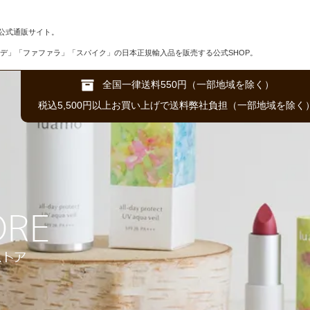
公式通販サイト。
デ」「ファファラ」「スパイク」の日本正規輸入品を販売する公式SHOP。
全国一律送料550円（一部地域を除く）
税込5,500円以上お買い上げで送料弊社負担（一部地域を除く