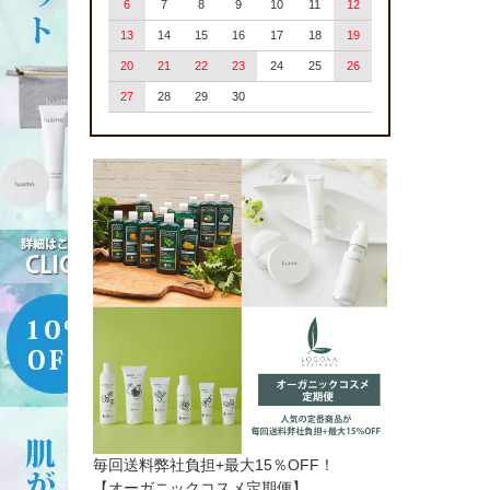
6
7
8
9
10
11
12
13
14
15
16
17
18
19
20
21
22
23
24
25
26
27
28
29
30
毎回送料弊社負担+最大15％OFF！
【オーガニックコスメ定期便】