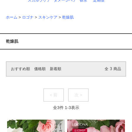
スカルプケア
ダメージヘア
香水
定期便
ホーム
>
ロゴナ
>
スキンケア
>
乾燥肌
乾燥肌
おすすめ順
価格順
新着順
全
3
商品
< 前
次 >
全
3
件
1
-
3
表示