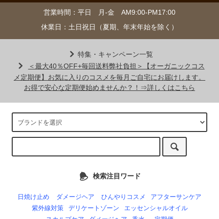
営業時間：平日 月-金 AM9:00-PM17:00
休業日：土日祝日（夏期、年末年始を除く）
特集・キャンペーン一覧
＜最大40％OFF+毎回送料弊社負担＞【オーガニックコス
メ定期便】お気に入りのコスメを毎月ご自宅にお届けします。
お得で安心な定期便始めませんか？！⇒詳しくはこちら
検索注目ワード
日焼け止め
ダメージヘア
ひんやりコスメ
アフターサンケア
紫外線対策
デリケートゾーン
エッセンシャルオイル