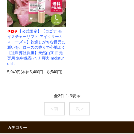
【公式限定】【ロゴナ モ
イスチャーリフト アイクリーム
＜ローズ＞】乾燥しがちな目元に
潤いを。ローズの香りで心地よく
【送料弊社負担】天然由来 目元
専用 集中保湿 ハリ 弾力 moistur
e lift
5,940円(本体5,400円、税540円)
全
3
件
1
-
3
表示
< 前
次 >
カテゴリー