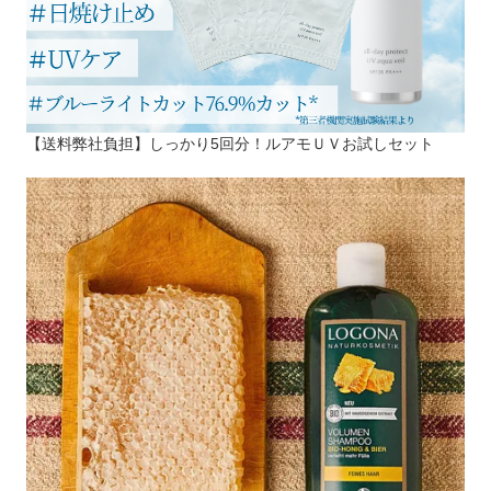
【送料弊社負担】しっかり5回分！ルアモＵＶお試しセット