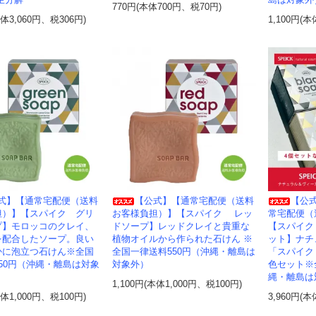
生分解
島は対象外
770円(本体700円、税70円)
本体3,060円、税306円)
1,100円(本
式】【通常宅配便（送料
【公式】【通常宅配便（送料
【公式
担）】【スパイク グリ
お客様負担）】【スパイク レッ
常宅配便（
プ】モロッコのクレイ、
ドソープ】レッドクレイと貴重な
【スパイク
を配合したソープ。良い
植物オイルから作られた石けん ※
ット】ナチ
かに泡立つ石けん※全国
全国一律送料550円（沖縄・離島は
「スパイク
50円（沖縄・離島は対象
対象外）
色セット※
縄・離島は
1,100円(本体1,000円、税100円)
本体1,000円、税100円)
3,960円(本