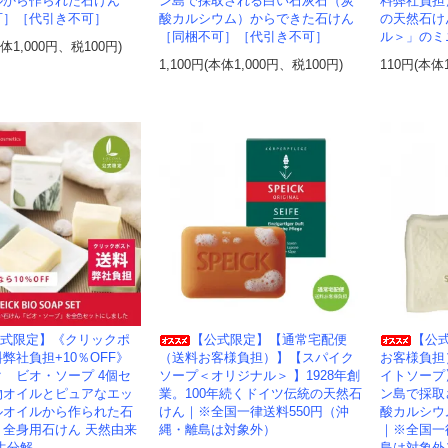
ルから作られた石けん
ン島で採取される白い石灰石（炭
料弊社負担
可］［代引き不可］
酸カルシウム）からできた石けん
の天然石け
［同梱不可］［代引き不可］
ル＞」のミ
本体1,000円、税100円)
1,100円(本体1,000円、税100円)
110円(本体
式限定】《クリックポ
【公式限定】【通常宅配便
【公
弊社負担+10％OFF》
（送料お客様負担）】【スパイク
お客様負担
 ビオ・ソープ 4個セ
ソープ＜オリジナル＞ 】1928年創
イトソープ
物オイルとピュアなエッ
業。100年続くドイツ伝統の天然石
ン島で採取
ルオイルから作られた石
けん｜※全国一律送料550円（沖
酸カルシウ
・全身用石けん 天然由来
縄・離島は対象外）
｜※全国一