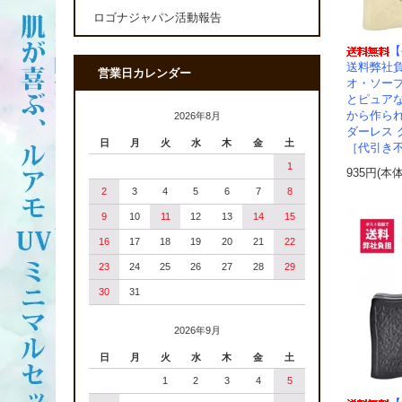
ロゴナジャパン活動報告
【
送料弊社
営業日カレンダー
オ・ソー
とピュア
から作ら
2026年8月
ダーレス 
日
月
火
水
木
金
土
［代引き
1
935円(本
2
3
4
5
6
7
8
9
10
11
12
13
14
15
16
17
18
19
20
21
22
23
24
25
26
27
28
29
30
31
2026年9月
日
月
火
水
木
金
土
1
2
3
4
5