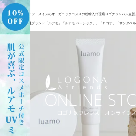
ドイツ・スイスのオーガニックコスメの総輸入代理店ロゴナジャパン直営
自社ブランド「ルアモ」「ルアモ ベーシック」、「ロゴナ」「サンタベル