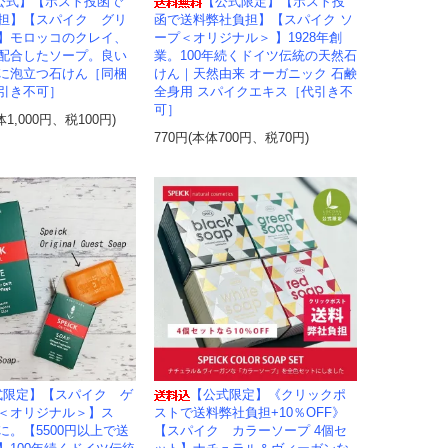
公式】【ポスト投函で
【公式限定】【ポスト投
担】【スパイク グリ
函で送料弊社負担】【スパイク ソ
】モロッコのクレイ、
ープ＜オリジナル＞ 】1928年創
配合したソープ。良い
業。100年続くドイツ伝統の天然石
に泡立つ石けん［同梱
けん｜天然由来 オーガニック 石鹸
引き不可］
全身用 スパイクエキス［代引き不
可］
体1,000円、税100円)
770円(本体700円、税70円)
式限定】【スパイク ゲ
【公式限定】《クリックポ
＜オリジナル＞】ス
ストで送料弊社負担+10％OFF》
に。【5500円以上で送
【スパイク カラーソープ 4個セ