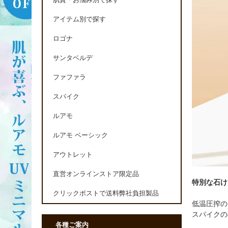
肌質・お悩み別で探す
アイテム別で探す
ロゴナ
サンタベルデ
ファファラ
スパイク
ルアモ
ルアモ ベーシック
アウトレット
直営オンラインストア限定品
特別な石け
クリックポストで送料弊社負担製品
低温圧搾の
スパイクの
各種ご案内