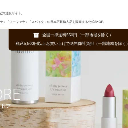
公式通販サイト。
デ」「ファファラ」「スパイク」の日本正規輸入品を販売する公式SHOP。
全国一律送料550円（一部地域を除く）
税込5,500円以上お買い上げで送料弊社負担（一部地域を除く