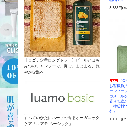
植物由来 
3,366円(
【ロゴナ定番ロングセラー】ビールとはち
みつのシャンプーで、弾む、まとまる、艶
やかな髪へ！
【公
お客様負
ーンソー
ガスール
香りで豊
一律送料5
外）
すべてのかたにハーブの香るオーガニック
1,100円(
ケア「ルアモ ベーシック」