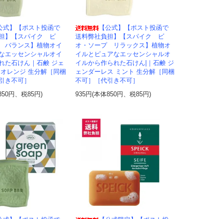
公式】【ポスト投函で
【公式】【ポスト投函で
担】【スパイク ビ
送料弊社負担】【スパイク ビ
 バランス】植物オイ
オ・ソープ リラックス】植物オ
なエッセンシャルオイ
イルとピュアなエッセンシャルオ
れた石けん｜石鹸 ジェ
イルから作られた石けん|｜石鹸 ジ
 オレンジ 生分解［同梱
ェンダーレス ミント 生分解［同梱
引き不可］
不可］［代引き不可］
850円、税85円)
935円(本体850円、税85円)