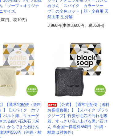
】100年続くドイツ伝統
ット】ナチュラル＆ヴィーガンな
ん「ソープ＜オリジナ
石けん「スパイク カラーソー
ニサイズ。
プ」の全色セット｜顔・全身用 天
然由来 生分解
100円、税10円)
3,960円(本体3,600円、税360円)
式】【通常宅配便（送料
【公式】【通常宅配便（送料
）】【スパイク ホワ
お客様負担）】【スパイク ブラッ
】バルト海、リューゲ
クソープ】竹炭が毛穴の汚れを吸
される白い石灰石（炭
着。すっきり洗い上げる黒い石け
ム）からできた石けん
ん ※全国一律送料550円（沖縄・
律送料550円（沖縄・離
離島は対象外）