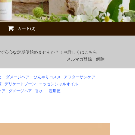
カート(0)
得で安心な定期便始めませんか？！⇒詳しくはこちら
メルマガ登録・解除
め
ダメージヘア
ひんやりコスメ
アフターサンケア
策
デリケートゾーン
エッセンシャルオイル
ケア
ダメージヘア
香水
定期便