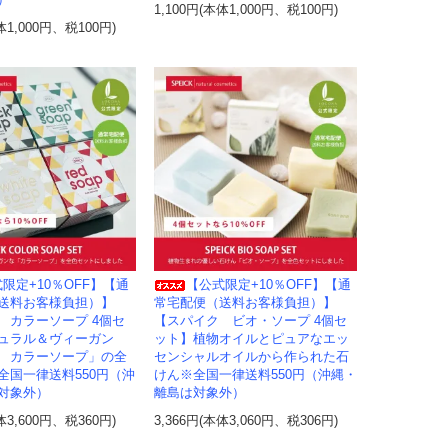
）
1,100円(本体1,000円、税100円)
体1,000円、税100円)
限定+10％OFF】【通
【公式限定+10％OFF】【通
送料お客様負担）】
常宅配便（送料お客様負担）】
 カラーソープ 4個セ
【スパイク ビオ・ソープ 4個セ
ュラル＆ヴィーガン
ット】植物オイルとピュアなエッ
 カラーソープ」の全
センシャルオイルから作られた石
全国一律送料550円（沖
けん※全国一律送料550円（沖縄・
対象外）
離島は対象外）
体3,600円、税360円)
3,366円(本体3,060円、税306円)