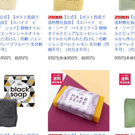
公式】【ポスト投函で
【公式】【ポスト投函で
【
負担】【スパイク ビ
送料弊社負担】【スパイク ビ
送料弊社負
プ ジョイ】植物オイル
オ・ソープ バイタリティ】植物
オ・ソープ
なエッセンシャルオイル
オイルとピュアなエッセンシャル
ルとピュア
れた石けん｜石鹸 ジェン
オイルから作られた石けん｜石鹸
ルから作ら
グレープフルーツ 生分解
ジェンダーレス レモン 生分解［同
ンダーレス
不可］
梱不可］［代引き不可］
不可］［代
体850円、税85円)
935円(本体850円、税85円)
935円(本体