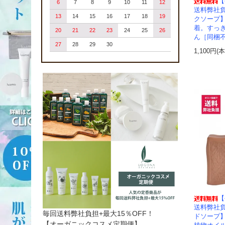
【
6
7
8
9
10
11
12
送料弊社負
13
14
15
16
17
18
19
クソープ
着。すっ
20
21
22
23
24
25
26
ん［同梱
27
28
29
30
1,100円(
【
送料弊社
毎回送料弊社負担+最大15％OFF！
ドソープ
【オーガニックコスメ定期便】