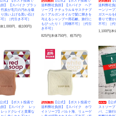
公式】【ポスト投函で
【公式】【ポスト投函で
【
担】 【スパイク ブラッ
送料弊社負担】【スパイク ヘア
送料弊社負
】竹炭が毛穴の汚れを吸
ソープ】ナチュラル＆サステナブ
ーンソープ
きり洗い上げる黒い石け
ル！アルガンオイルで髪に輝きを
ガスールを
不可］［代引き不可］
与えるシャンプー用石鹸。旅行に
香りで豊か
もぴったり！［同梱不可］［代引
不可］［代
本体1,000円、税100円)
き不可］
1,100円(本
825円(本体750円、税75円)
公式】【ポスト投函で
【公式】【ポスト投函で
【公
負担】【スパイク レッ
送料弊社負担】【スパイク ホワ
ストソープ
】レッドクレイと貴重な
イトソープ】バルト海、リューゲ
パ、ご旅行