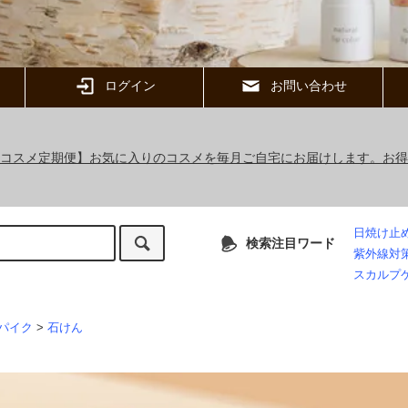
ログイン
お問い合わせ
ックコスメ定期便】お気に入りのコスメを毎月ご自宅にお届けします。お
日焼け止
検索注目ワード
紫外線対
スカルプ
パイク
>
石けん