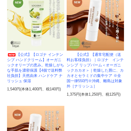
【公式】【ロゴナ インテン
【公式】【通常宅配便（送
シブ ハンドクリーム】オーガニ
料お客様負担）｜ロゴナ インテ
ックオリーブの恵み。乾燥しがち
ンシブ リップバーム＜オーガニ
な手肌を濃密保護【4個で送料弊
ックカカオ＞｜乾燥した唇に、カ
社負担】天然由来 ハンドケア ナ
カオとセラミドの集中ケア ※全
リッシュ 保湿
国一律550円※沖縄、離島は対象
外［ナリッシュ］
1,540円(本体1,400円、税140円)
1,375円(本体1,250円、税125円)