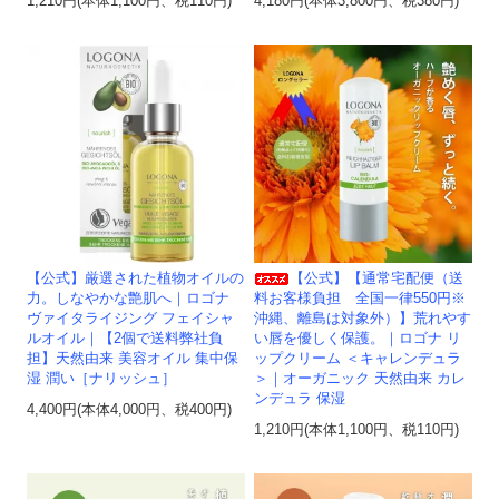
1,210円(本体1,100円、税110円)
4,180円(本体3,800円、税380円)
【公式】厳選された植物オイルの
【公式】【通常宅配便（送
力。しなやかな艶肌へ｜ロゴナ
料お客様負担 全国一律550円※
ヴァイタライジング フェイシャ
沖縄、離島は対象外）】荒れやす
ルオイル｜【2個で送料弊社負
い唇を優しく保護。｜ロゴナ リ
担】天然由来 美容オイル 集中保
ップクリーム ＜キャレンデュラ
湿 潤い［ナリッシュ］
＞｜オーガニック 天然由来 カレ
ンデュラ 保湿
4,400円(本体4,000円、税400円)
1,210円(本体1,100円、税110円)