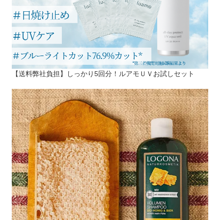
【送料弊社負担】しっかり5回分！ルアモＵＶお試しセット