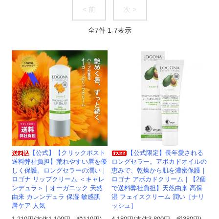
< 前
次 >
全
7
件
1
-
7
表示
【公式】【クリックポスト
【公式限定】長年愛される
送料弊社負担】荒れやすい唇を優
ロングセラー。アボカドオイルの
しく保護。ロングセラーの潤い｜
恵みで、乾燥から肌を濃密保護｜
ロゴナ リップクリーム ＜キャレ
ロゴナ アボカドクリーム｜【2個
ンデュラ＞｜オーガニック 天然
で送料弊社負担】天然由来 高保
由来 カレンデュラ 保湿 敏感肌
湿 フェイスクリーム 潤い［ナリ
唇ケア 人気
ッシュ］