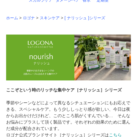
スカルプケア
ダメージヘア
香水
定期便
ホーム
>
ロゴナ
>
スキンケア
>
[ ナリッシュ ]シリーズ
ここぞという時のリッチな集中ケア［ナリッシュ］シリーズ
季節やシーンなどによって異なるシチュエーションにもお応えで
きる、スペシャルケア。もう少ししっとり感が欲しい、今日は夜
からお出かけだけれど、このところ肌がくすんでいる… そんな
お悩みにプラスして頂く製品です。それぞれの効果のために選ん
だ成分が配合されています。
ロゴナ公式ブランドサイト［ナリッシュ］シリーズは
こちら