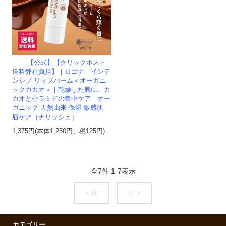
【公式】【クリックポスト
送料弊社負担】｜ロゴナ インテ
ンシブ リップバーム＜オーガニ
ックカカオ＞｜乾燥した唇に、カ
カオとセラミドの集中ケア｜オー
ガニック 天然由来 保湿 敏感肌
唇ケア［ナリッシュ］
1,375円(本体1,250円、税125円)
全
7
件
1
-
7
表示
< 前
次 >
カテゴリー