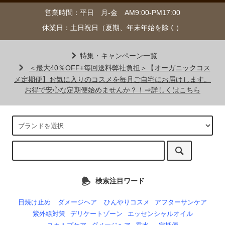
営業時間：平日 月-金 AM9:00-PM17:00
休業日：土日祝日（夏期、年末年始を除く）
特集・キャンペーン一覧
＜最大40％OFF+毎回送料弊社負担＞【オーガニックコス
メ定期便】お気に入りのコスメを毎月ご自宅にお届けします。
お得で安心な定期便始めませんか？！⇒詳しくはこちら
検索注目ワード
日焼け止め
ダメージヘア
ひんやりコスメ
アフターサンケア
紫外線対策
デリケートゾーン
エッセンシャルオイル