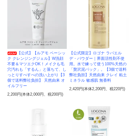
【公式】【ルアモ ベーシッ
【公式限定】ロゴナ ラバエル
ク クレンジングジェル】W洗顔
デ・パウダー｜界面活性剤不使
不要＆マツエクOK！メイクも毛
用。水で練って使う100%天然の
穴汚れも「するん」と落ちて、し
「贅沢泥パック」。【3個で送料
っとりすべすべの洗い上がり【3
弊社負担】天然由来 クレイ 粘土
個で送料弊社負担】 天然由来 オ
ミネラル 敏感肌 無香料
イルフリー
2,420円(本体2,200円、税220円)
2,200円(本体2,000円、税200円)