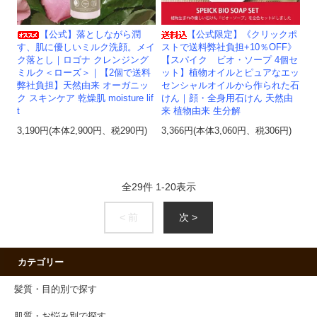
【公式】落としながら潤
【公式限定】《クリックポ
す、肌に優しいミルク洗顔。メイ
ストで送料弊社負担+10％OFF》
ク落とし｜ロゴナ クレンジング
【スパイク ビオ・ソープ 4個セ
ミルク＜ローズ＞｜【2個で送料
ット】植物オイルとピュアなエッ
弊社負担】天然由来 オーガニッ
センシャルオイルから作られた石
ク スキンケア 乾燥肌 moisture lif
けん｜顔・全身用石けん 天然由
t
来 植物由来 生分解
3,190円(本体2,900円、税290円)
3,366円(本体3,060円、税306円)
全
29
件
1
-
20
表示
< 前
次 >
カテゴリー
髪質・目的別で探す
肌質・お悩み別で探す