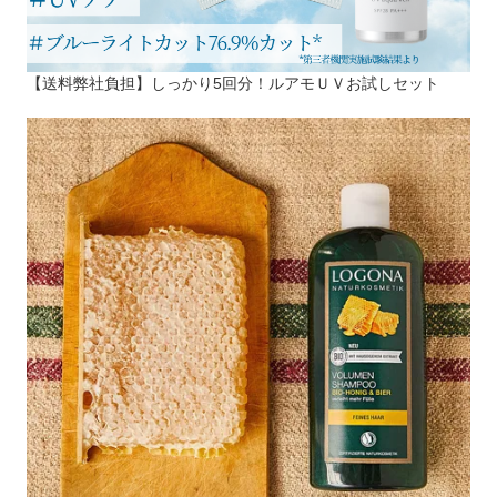
【送料弊社負担】しっかり5回分！ルアモＵＶお試しセット