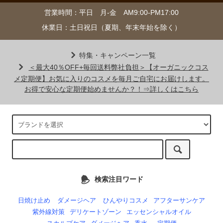
営業時間：平日 月-金 AM9:00-PM17:00
休業日：土日祝日（夏期、年末年始を除く）
特集・キャンペーン一覧
＜最大40％OFF+毎回送料弊社負担＞【オーガニックコス
メ定期便】お気に入りのコスメを毎月ご自宅にお届けします。
お得で安心な定期便始めませんか？！⇒詳しくはこちら
検索注目ワード
日焼け止め
ダメージヘア
ひんやりコスメ
アフターサンケア
紫外線対策
デリケートゾーン
エッセンシャルオイル