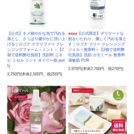
【公式】キメ細やかな泡で汚れを
【公式限定】デリケートな
落とし、さっぱり健やかに洗い上
肌をいたわり、優しく汚れを落と
げる｜ロゴナ クラリファイ クレ
す｜ロゴナ フリー クレンジング
ンジングフォーム＜ミント＞【2
ジェル＜無香料＞【2個で送料弊
個で送料弊社負担】洗顔料 ニキ
社負担】洗顔 カモミール 無香料
ビ ミセル ミント オイリー肌 puri
過敏肌 PUR
fy
2,970円(本体2,700円、税270円)
2,750円(本体2,500円、税250円)