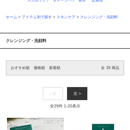
スカルプケア
ダメージヘア
香水
定期便
ホーム
>
アイテム別で探す
>
スキンケア
>
クレンジング・洗顔料
クレンジング・洗顔料
おすすめ順
価格順
新着順
全
29
商品
< 前
次 >
全
29
件
1
-
20
表示