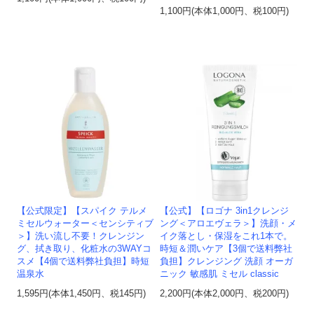
1,100円(本体1,000円、税100円)
【公式限定】【スパイク テルメ
【公式】【ロゴナ 3in1クレンジ
ミセルウォーター＜センシティブ
ング＜アロエヴェラ＞】洗顔・メ
＞】洗い流し不要！クレンジン
イク落とし・保湿をこれ1本で。
グ、拭き取り、化粧水の3WAYコ
時短＆潤いケア【3個で送料弊社
スメ【4個で送料弊社負担】時短
負担】クレンジング 洗顔 オーガ
温泉水
ニック 敏感肌 ミセル classic
1,595円(本体1,450円、税145円)
2,200円(本体2,000円、税200円)