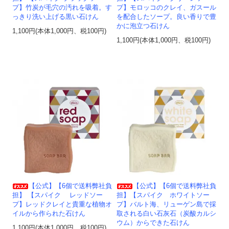
プ】竹炭が毛穴の汚れを吸着。す
プ】モロッコのクレイ、ガスール
っきり洗い上げる黒い石けん
を配合したソープ。良い香りで豊
かに泡立つ石けん
1,100円(本体1,000円、税100円)
1,100円(本体1,000円、税100円)
【公式】【6個で送料弊社負
【公式】【6個で送料弊社負
担】 【スパイク レッドソー
担】【スパイク ホワイトソー
プ】レッドクレイと貴重な植物オ
プ】バルト海、リューゲン島で採
イルから作られた石けん
取される白い石灰石（炭酸カルシ
ウム）からできた石けん
1,100円(本体1,000円、税100円)