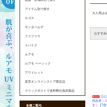
肌質・お悩み別で探す
アイテム別で探す
大人用は
ロゴナ
サンタベルデ
おすすめ
ファファラ
スパイク
ルアモ
ルアモ ベーシック
アウトレット
直営オンラインストア限定品
クリックポストで送料弊社負担製品
【公
然由来｜
き｜【7個
各種ご案内