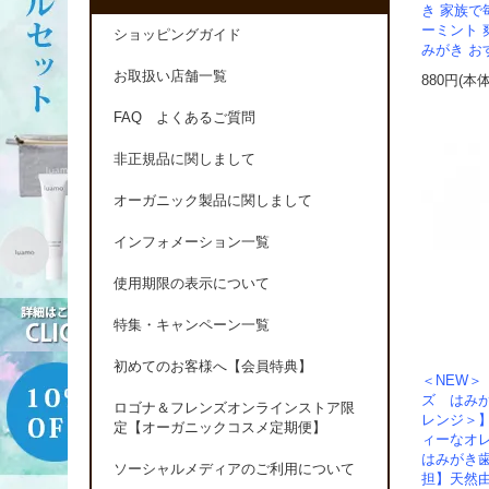
き 家族で
ーミント 
ショッピングガイド
みがき お
お取扱い店舗一覧
880円(本
FAQ よくあるご質問
非正規品に関しまして
オーガニック製品に関しまして
インフォメーション一覧
使用期限の表示について
特集・キャンペーン一覧
初めてのお客様へ【会員特典】
＜NEW
ズ はみ
ロゴナ＆フレンズオンラインストア限
レンジ＞
定【オーガニックコスメ定期便】
ィーなオ
はみがき
ソーシャルメディアのご利用について
担】天然由