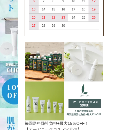
6
7
8
9
10
11
12
13
14
15
16
17
18
19
20
21
22
23
24
25
26
27
28
29
30
毎回送料弊社負担+最大15％OFF！
【オーガニックコスメ定期便】