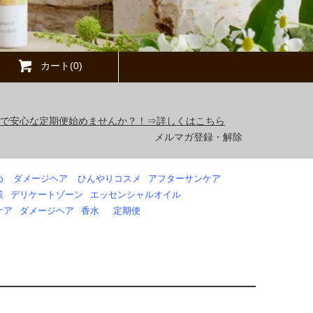
カート(0)
得で安心な定期便始めませんか？！⇒詳しくはこちら
メルマガ登録・解除
め
ダメージヘア
ひんやりコスメ
アフターサンケア
策
デリケートゾーン
エッセンシャルオイル
ケア
ダメージヘア
香水
定期便