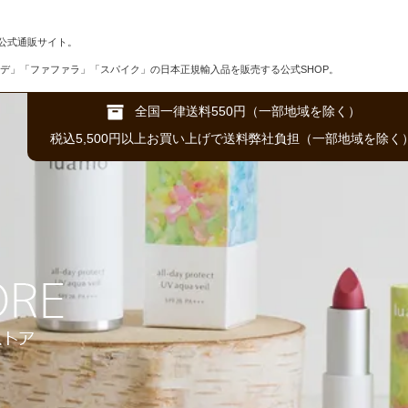
公式通販サイト。
デ」「ファファラ」「スパイク」の日本正規輸入品を販売する公式SHOP。
全国一律送料550円（一部地域を除く）
税込5,500円以上お買い上げで送料弊社負担（一部地域を除く