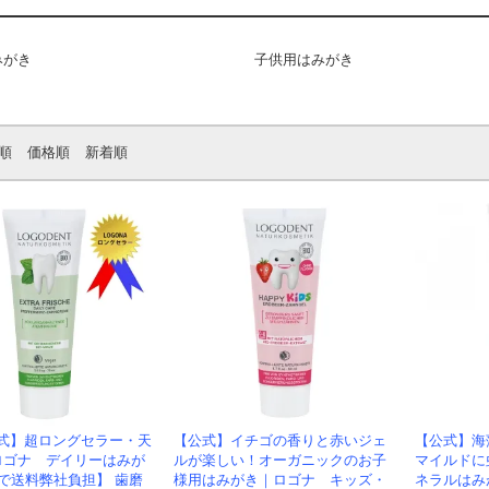
みがき
子供用はみがき
順
価格順
新着順
式】超ロングセラー・天
【公式】イチゴの香りと赤いジェ
【公式】海
ロゴナ デイリーはみが
ルが楽しい！オーガニックのお子
マイルドに
で送料弊社負担】 歯磨
様用はみがき｜ロゴナ キッズ・
ネラルはみ