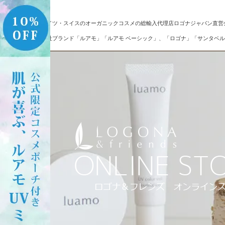
ドイツ・スイスのオーガニックコスメの総輸入代理店ロゴナジャパン直営
自社ブランド「ルアモ」「ルアモ ベーシック」、「ロゴナ」「サンタベル