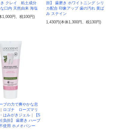
磨き クレイ 粘土成分
担】 歯磨き ホワイトニング シリ
感な口内 天然由来 海塩
カ配合 印象アップ 歯の汚れ 黄ば
み ステイン
体1,000円、税100円)
1,430円(本体1,300円、税130円)
ーブの力で爽やかな息
｜ロゴナ ローズマリ
・はみがきジェル｜【5
社負担】 歯磨き ハーブ
不使用 ホメオパシー