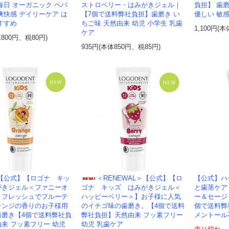
毎日 オーガニック ペパ
ストロベリー・はみがきジェル｜
負担】 歯
爽快感 デイリーケア は
【7個で送料弊社負担】歯磨き い
優しい 敏
すすめ
ちご味 天然由来 幼児 小学生 乳歯
1,100円(本
ケア
体800円、税80円)
935円(本体850円、税85円)
＞【公式】【ロゴナ キッ
＜RENEWAL＞【公式】【ロ
【公式】ハ
がきジェル＜ファニーオ
ゴナ キッズ はみがきジェル＜
と歯茎ケア
】フレッシュでフルーテ
ハッピーベリー＞】お子様に人気
ー＆セージ
レンジの香りのお子様用
のイチゴ味の歯磨き。【4個で送料
個で送料弊
歯磨き【4個で送料弊社負
弊社負担】天然由来 フッ素フリー
メントール
来 フッ素フリー 幼児
幼児 乳歯ケア