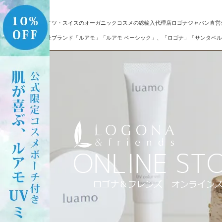
ドイツ・スイスのオーガニックコスメの総輸入代理店ロゴナジャパン直営
自社ブランド「ルアモ」「ルアモ ベーシック」、「ロゴナ」「サンタベル