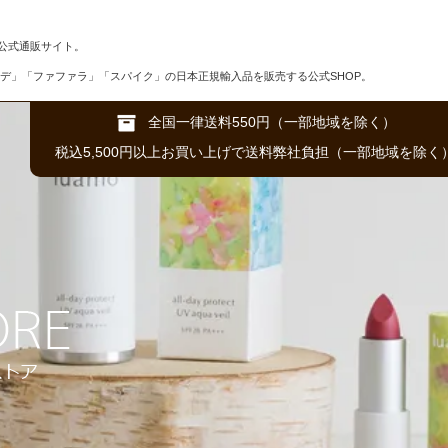
公式通販サイト。
デ」「ファファラ」「スパイク」の日本正規輸入品を販売する公式SHOP。
全国一律送料550円（一部地域を除く）
税込5,500円以上お買い上げで送料弊社負担（一部地域を除く