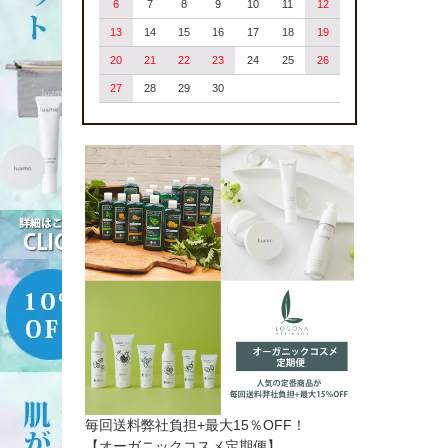
6
7
8
9
10
11
12
13
14
15
16
17
18
19
20
21
22
23
24
25
26
27
28
29
30
毎回送料弊社負担+最大15％OFF！
【オーガニックコスメ定期便】