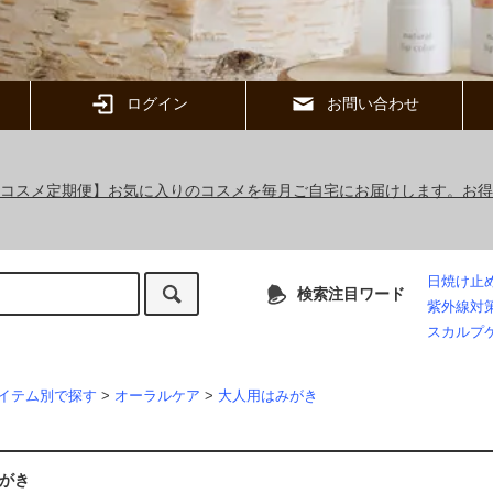
ログイン
お問い合わせ
ックコスメ定期便】お気に入りのコスメを毎月ご自宅にお届けします。お
日焼け止
検索注目ワード
紫外線対
スカルプ
イテム別で探す
>
オーラルケア
>
大人用はみがき
がき