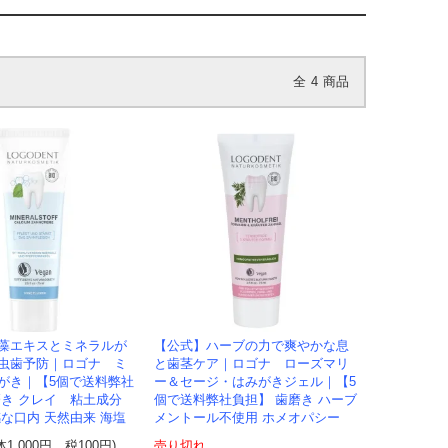
全
4
商品
藻エキスとミネラルが
【公式】ハーブの力で爽やかな息
虫歯予防｜ロゴナ ミ
と歯茎ケア｜ロゴナ ローズマリ
がき｜【5個で送料弊社
ー＆セージ・はみがきジェル｜【5
磨き クレイ 粘土成分
個で送料弊社負担】 歯磨き ハーブ
感な口内 天然由来 海塩
メントール不使用 ホメオパシー
体1,000円、税100円)
売り切れ