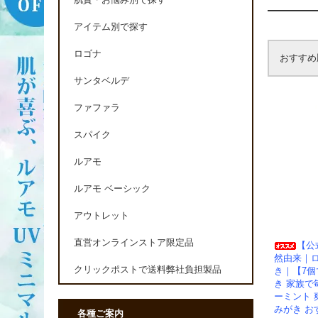
肌質・お悩み別で探す
アイテム別で探す
ロゴナ
おすすめ
サンタベルデ
ファファラ
スパイク
ルアモ
ルアモ ベーシック
アウトレット
直営オンラインストア限定品
【公
然由来｜
クリックポストで送料弊社負担製品
き｜【7個
き 家族で
ーミント 
みがき お
各種ご案内