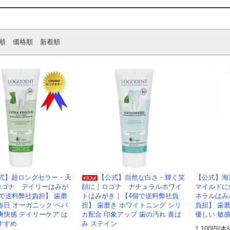
順
価格順
新着順
式】超ロングセラー・天
【公式】自然な白さ・輝く笑
【公式】海
ロゴナ デイリーはみが
顔に｜ロゴナ ナチュラルホワイ
マイルドに
で送料弊社負担】 歯磨
トはみがき｜【4個で送料弊社負
ネラルはみ
毎日 オーガニック ペパ
担】 歯磨き ホワイトニング シリ
負担】 歯
爽快感 デイリーケア は
カ配合 印象アップ 歯の汚れ 黄ば
優しい 敏
すすめ
み ステイン
1,100円(本