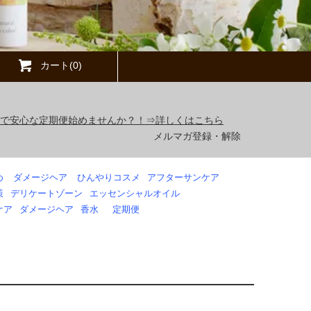
カート(0)
得で安心な定期便始めませんか？！⇒詳しくはこちら
メルマガ登録・解除
め
ダメージヘア
ひんやりコスメ
アフターサンケア
策
デリケートゾーン
エッセンシャルオイル
ケア
ダメージヘア
香水
定期便