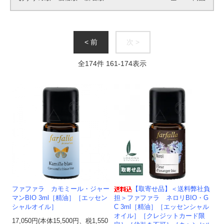
< 前
次 >
全
174
件
161
-
174
表示
ファファラ カモミール・ジャー
【取寄せ品】＜送料弊社負
マンBIO 3ml［精油］［エッセン
担＞ファファラ ネロリBIO・G
シャルオイル］
C 3ml［精油］［エッセンシャル
オイル］［クレジットカード限
17,050円(本体15,500円、税1,550