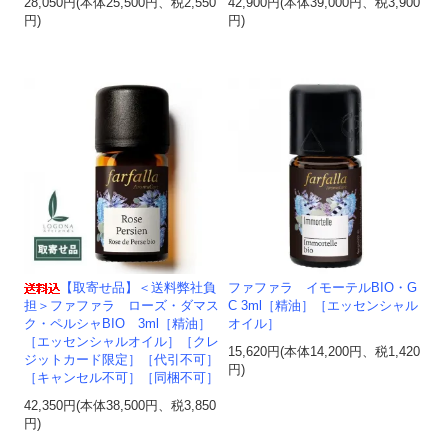
28,050円(本体25,500円、税2,550
42,900円(本体39,000円、税3,900
円)
円)
【取寄せ品】＜送料弊社負
ファファラ イモーテルBIO・G
担＞ファファラ ローズ・ダマス
C 3ml［精油］［エッセンシャル
ク・ペルシャBIO 3ml［精油］
オイル］
［エッセンシャルオイル］［クレ
15,620円(本体14,200円、税1,420
ジットカード限定］［代引不可］
円)
［キャンセル不可］［同梱不可］
42,350円(本体38,500円、税3,850
円)