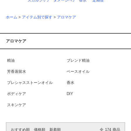
スカルプケア
ダメージヘア
香水
定期便
ホーム
>
アイテム別で探す
>
アロマケア
アロマケア
精油
ブレンド精油
芳香蒸留水
ベースオイル
プレシャスストーンオイル
香水
ボディケア
DIY
スキンケア
おすすめ順
価格順
新着順
全
174
商品