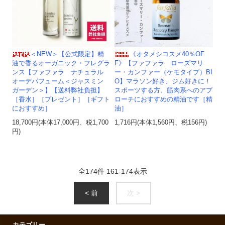
＜NEW＞【公式限定】精
《オタメシコスメ40％OF
油で香るオーガニック・フレグラ
F》【ファファラ ローズマリ
ンス【ファファラ ナチュラル
ー・カンファー（ケモタイプ）BI
オーデパフューム＜ジャスミン
O】マラソン好き、ジム好きに！
ガーデン＞】【送料弊社負担】
スポーツする方、筋肉系へのアプ
［香水］［プレゼント］［ギフト
ローチにおすすめの精油です［精
におすすめ］
油］
18,700円(本体17,000円、税1,700
1,716円(本体1,560円、税156円)
円)
全
174
件
161
-
174
表示
< 前
次 >