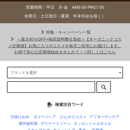
営業時間：平日 月-金 AM9:00-PM17:00
休業日：土日祝日（夏期、年末年始を除く）
特集・キャンペーン一覧
＜最大40％OFF+毎回送料弊社負担＞【オーガニックコス
メ定期便】お気に入りのコスメを毎月ご自宅にお届けします。
お得で安心な定期便始めませんか？！⇒詳しくはこちら
検索注目ワード
日焼け止め
ダメージヘア
ひんやりコスメ
アフターサンケア
紫外線対策
デリケートゾーン
エッセンシャルオイル