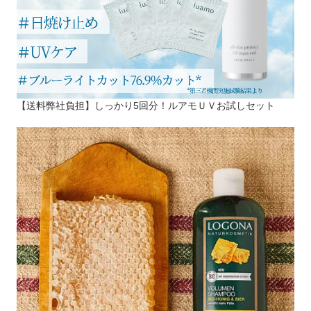
【送料弊社負担】しっかり5回分！ルアモＵＶお試しセット