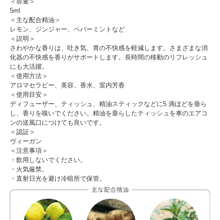
＜容量＞
5ml
＜主な配合精油＞
レモン、ジンジャー、ペパーミントなど
＜説明＞
さわやかな香りは、吐き気、胃の不快感を軽減します。さまざまな消
化器の不快感を香りがサポートします。長時間の移動のリフレッシュ
にも大活躍。
＜使用方法＞
アロマセラピー、美容、香水、室内芳香
＜使用目安＞
ディフューザー、ティッシュ、精油スティックなどに5 滴ほどを垂ら
し、香りを嗅いでください。精油を垂らしたティッシュを車のエアコ
ンの送風口につけても良いです。
＜認証＞
ヴィーガン
＜注意事項＞
・飲用しないでください。
・火気厳禁。
・直射日光を避け冷暗所で保管。