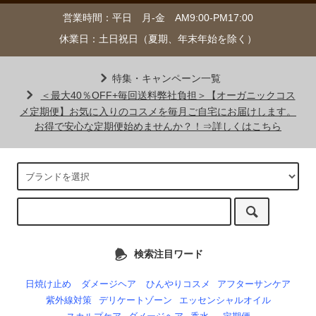
営業時間：平日 月-金 AM9:00-PM17:00
休業日：土日祝日（夏期、年末年始を除く）
特集・キャンペーン一覧
＜最大40％OFF+毎回送料弊社負担＞【オーガニックコス
メ定期便】お気に入りのコスメを毎月ご自宅にお届けします。
お得で安心な定期便始めませんか？！⇒詳しくはこちら
検索注目ワード
日焼け止め
ダメージヘア
ひんやりコスメ
アフターサンケア
紫外線対策
デリケートゾーン
エッセンシャルオイル