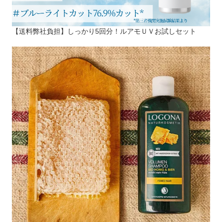
【送料弊社負担】しっかり5回分！ルアモＵＶお試しセット