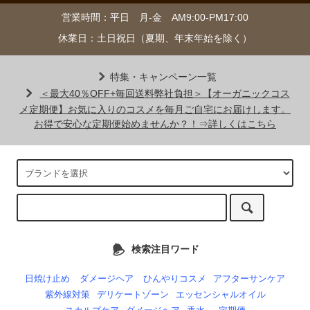
営業時間：平日 月-金 AM9:00-PM17:00
休業日：土日祝日（夏期、年末年始を除く）
特集・キャンペーン一覧
＜最大40％OFF+毎回送料弊社負担＞【オーガニックコス
メ定期便】お気に入りのコスメを毎月ご自宅にお届けします。
お得で安心な定期便始めませんか？！⇒詳しくはこちら
検索注目ワード
日焼け止め
ダメージヘア
ひんやりコスメ
アフターサンケア
紫外線対策
デリケートゾーン
エッセンシャルオイル