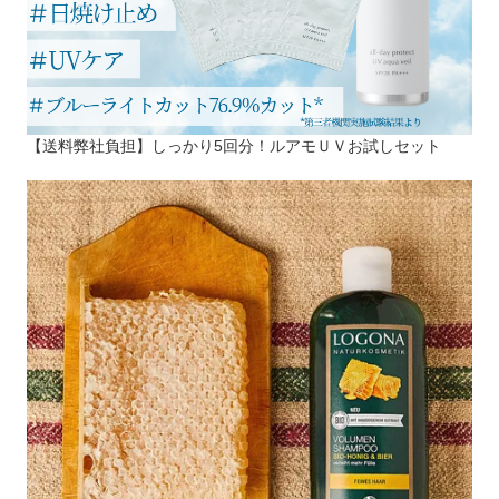
【送料弊社負担】しっかり5回分！ルアモＵＶお試しセット