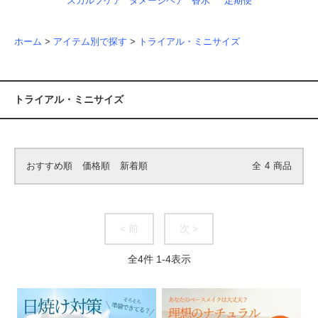
スカルプケア
ダメージヘア
香水
定期便
ホーム
>
アイテム別で探す
>
トライアル・ミニサイズ
トライアル・ミニサイズ
おすすめ順
価格順
新着順
全
4
商品
< 前
次 >
全
4
件
1
-
4
表示