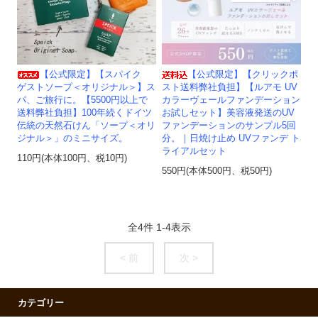
【公式限定】【スパイク
【公式限定】【クリックポ
ゲストソープ＜オリジナル＞】ス
スト送料弊社負担】【ルアモ UV
パ、ご旅行に。【5500円以上で
カラーヴェールファンデーション
送料弊社負担】100年続くドイツ
お試しセット】美容液発送のUV
伝統の天然石けん「ソープ＜オリ
ファンデーションのサンプル5回
ジナル＞」のミニサイズ。
分。｜日焼け止め UVファンデ ト
ライアルセット
110円(本体100円、税10円)
550円(本体500円、税50円)
全
4
件
1
-
4
表示
< 前
次 >
カテゴリー