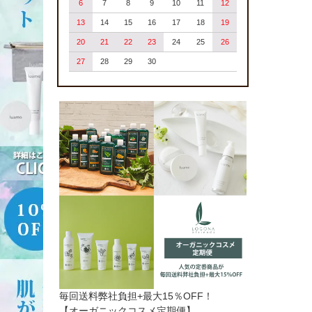
6
7
8
9
10
11
12
13
14
15
16
17
18
19
20
21
22
23
24
25
26
27
28
29
30
毎回送料弊社負担+最大15％OFF！
【オーガニックコスメ定期便】