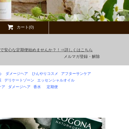
カート(0)
得で安心な定期便始めませんか？！⇒詳しくはこちら
メルマガ登録・解除
め
ダメージヘア
ひんやりコスメ
アフターサンケア
策
デリケートゾーン
エッセンシャルオイル
ケア
ダメージヘア
香水
定期便