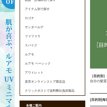
肌質・お悩み別で探す
アイテム別で探す
ロゴナ
サンタベルデ
ファファラ
スパイク
ルアモ
ルアモ ベーシック
アウトレット
［目的別］
自分の髪質
直営オンラインストア限定品
クリックポストで送料弊社負担製品
[目的別]
各種ご案内