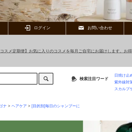
ログイン
お問い合わせ
ックコスメ定期便】お気に入りのコスメを毎月ご自宅にお届けします。お
日焼け止
検索注目ワード
紫外線対
スカルプ
ゴナ
>
ヘアケア
>
[目的別]毎日のシャンプーに