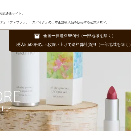
公式通販サイト。
デ」「ファファラ」「スパイク」の日本正規輸入品を販売する公式SHOP。
全国一律送料550円（一部地域を除く）
税込5,500円以上お買い上げで送料弊社負担（一部地域を除く