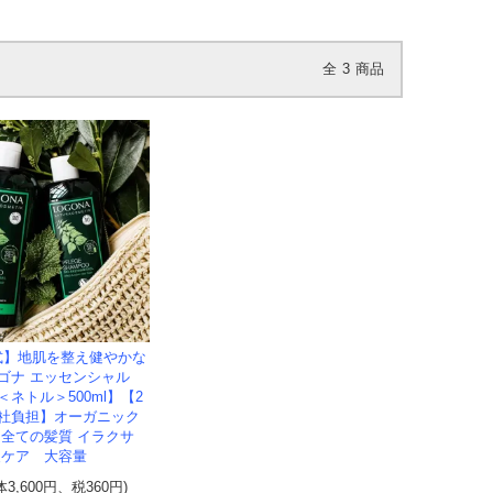
全
3
商品
式】地肌を整え健やかな
ゴナ エッセンシャル
ネトル＞500ml】【2
社負担】オーガニック
 全ての髪質 イラクサ
皮ケア 大容量
体3,600円、税360円)