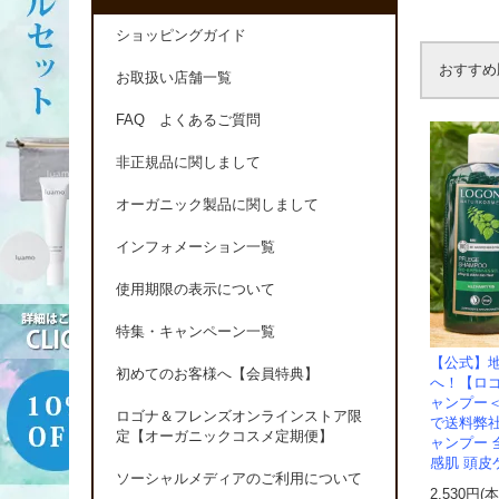
ショッピングガイド
おすすめ
お取扱い店舗一覧
FAQ よくあるご質問
非正規品に関しまして
オーガニック製品に関しまして
インフォメーション一覧
使用期限の表示について
特集・キャンペーン一覧
【公式】
初めてのお客様へ【会員特典】
へ！【ロ
ャンプー＜
ロゴナ＆フレンズオンラインストア限
で送料弊
定【オーガニックコスメ定期便】
ャンプー 
感肌 頭皮
ソーシャルメディアのご利用について
2,530円(