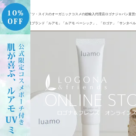
ドイツ・スイスのオーガニックコスメの総輸入代理店ロゴナジャパン直営
自社ブランド「ルアモ」「ルアモ ベーシック」、「ロゴナ」「サンタベル