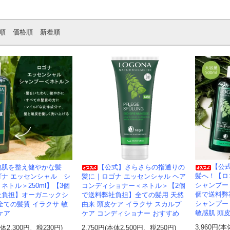
順
価格順
新着順
【公
地肌を整え健やかな髪
【公式】さらさらの指通りの
髪へ！【ロ
ゴナ エッセンシャル シ
髪に｜ロゴナ エッセンシャル ヘア
シャンプー＜
ネトル＞250ml】【3個
コンディショナー＜ネトル＞【2個
個で送料弊
社負担】オーガニックシ
で送料弊社負担】全ての髪用 天然
シャンプー
全ての髪質 イラクサ 敏
由来 頭皮ケア イラクサ スカルプ
敏感肌 頭
ケア
ケア コンディショナー おすすめ
3,960円(本
本体2,300円、税230円)
2,750円(本体2,500円、税250円)