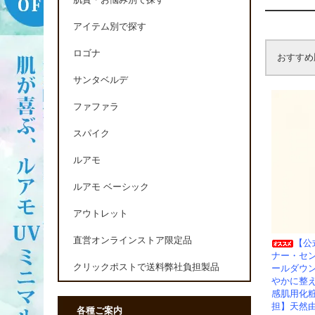
肌質・お悩み別で探す
アイテム別で探す
ロゴナ
おすすめ
サンタベルデ
ファファラ
スパイク
ルアモ
ルアモ ベーシック
アウトレット
直営オンラインストア限定品
【公
ナー・セ
クリックポストで送料弊社負担製品
ールダウ
やかに整
感肌用化
担】天然由
各種ご案内