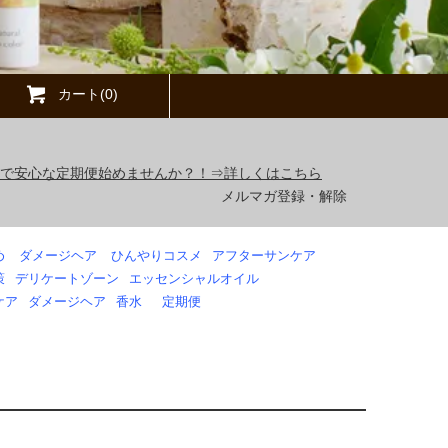
カート(0)
得で安心な定期便始めませんか？！⇒詳しくはこちら
メルマガ登録・解除
め
ダメージヘア
ひんやりコスメ
アフターサンケア
策
デリケートゾーン
エッセンシャルオイル
ケア
ダメージヘア
香水
定期便