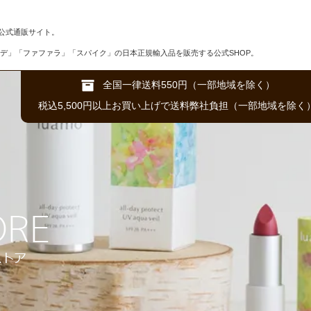
公式通販サイト。
デ」「ファファラ」「スパイク」の日本正規輸入品を販売する公式SHOP。
全国一律送料550円（一部地域を除く）
税込5,500円以上お買い上げで送料弊社負担（一部地域を除く