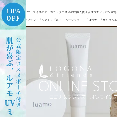
ドイツ・スイスのオーガニックコスメの総輸入代理店ロゴナジャパン直営
自社ブランド「ルアモ」「ルアモ ベーシック」、「ロゴナ」「サンタベル