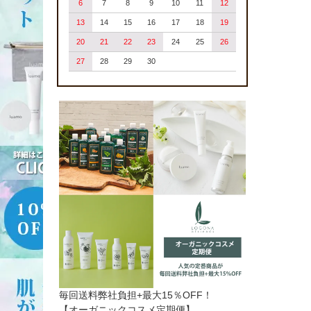
6
7
8
9
10
11
12
13
14
15
16
17
18
19
20
21
22
23
24
25
26
27
28
29
30
毎回送料弊社負担+最大15％OFF！
【オーガニックコスメ定期便】