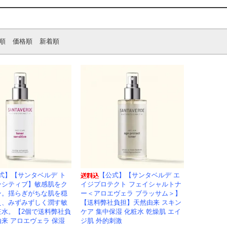
順
価格順
新着順
式】【サンタベルデ ト
【公式】【サンタベルデ エ
ンシティブ】敏感肌をク
イジプロテクト フェイシャルトナ
ン。揺らぎがちな肌を穏
ー＜アロエヴェラ ブラッサム＞】
え、みずみずしく潤す敏
【送料弊社負担】天然由来 スキン
粧水。【2個で送料弊社負
ケア 集中保湿 化粧水 乾燥肌 エイ
来 アロエヴェラ 保湿
ジ肌 外的刺激