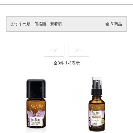
おすすめ順
価格順
新着順
全
3
商品
< 前
次 >
全
3
件
1
-
3
表示