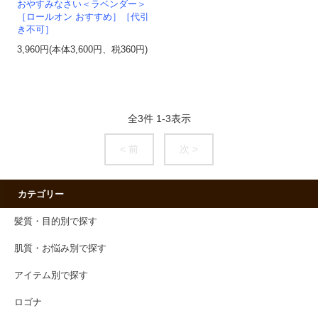
おやすみなさい＜ラベンダー＞
［ロールオン おすすめ］［代引
き不可］
3,960円(本体3,600円、税360円)
全
3
件
1
-
3
表示
< 前
次 >
カテゴリー
髪質・目的別で探す
肌質・お悩み別で探す
アイテム別で探す
ロゴナ