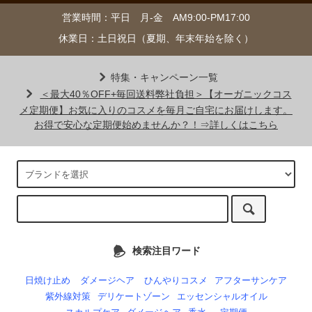
営業時間：平日 月-金 AM9:00-PM17:00
休業日：土日祝日（夏期、年末年始を除く）
特集・キャンペーン一覧
＜最大40％OFF+毎回送料弊社負担＞【オーガニックコス
メ定期便】お気に入りのコスメを毎月ご自宅にお届けします。
お得で安心な定期便始めませんか？！⇒詳しくはこちら
検索注目ワード
日焼け止め
ダメージヘア
ひんやりコスメ
アフターサンケア
紫外線対策
デリケートゾーン
エッセンシャルオイル