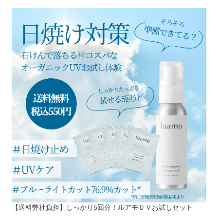
【送料弊社負担】しっかり5回分！ルアモＵＶお試しセット