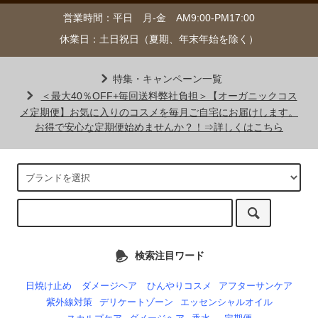
営業時間：平日 月-金 AM9:00-PM17:00
休業日：土日祝日（夏期、年末年始を除く）
特集・キャンペーン一覧
＜最大40％OFF+毎回送料弊社負担＞【オーガニックコス
メ定期便】お気に入りのコスメを毎月ご自宅にお届けします。
お得で安心な定期便始めませんか？！⇒詳しくはこちら
検索注目ワード
日焼け止め
ダメージヘア
ひんやりコスメ
アフターサンケア
紫外線対策
デリケートゾーン
エッセンシャルオイル