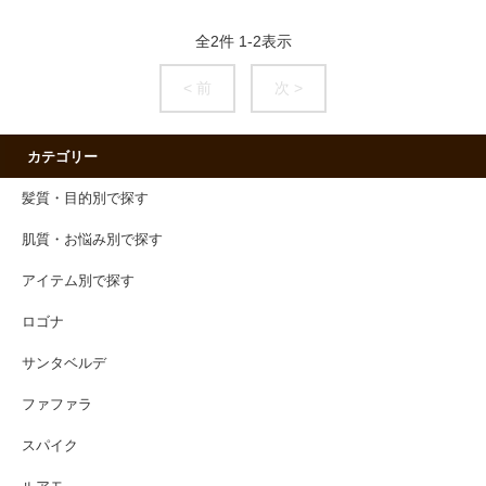
全
2
件
1
-
2
表示
< 前
次 >
カテゴリー
髪質・目的別で探す
肌質・お悩み別で探す
アイテム別で探す
ロゴナ
サンタベルデ
ファファラ
スパイク