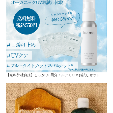
【送料弊社負担】しっかり5回分！ルアモＵＶお試しセット