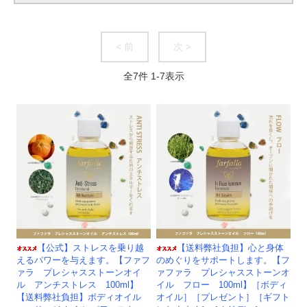
< 前
次 >
全
7
件
1
-
7
表示
【公式】ストレスを乗り越
【送料弊社負担】心と身体
えるパワーを与えます。【ファフ
のめぐりをサポートします。【フ
ァラ プレシャスストーンオイ
ァファラ プレシャスストーンオ
ル アンチストレス 100ml】
イル フロー 100ml】［ボディ
【送料弊社負担】ボディオイル
オイル］［プレゼント］［ギフト