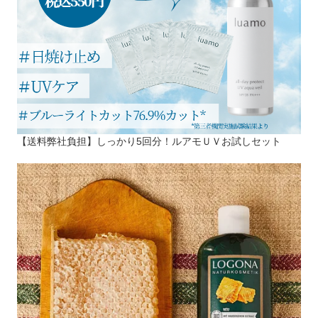
【送料弊社負担】しっかり5回分！ルアモＵＶお試しセット