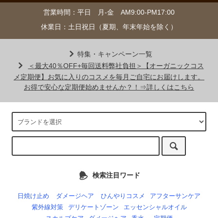
営業時間：平日 月-金 AM9:00-PM17:00
休業日：土日祝日（夏期、年末年始を除く）
特集・キャンペーン一覧
＜最大40％OFF+毎回送料弊社負担＞【オーガニックコス
メ定期便】お気に入りのコスメを毎月ご自宅にお届けします。
お得で安心な定期便始めませんか？！⇒詳しくはこちら
検索注目ワード
日焼け止め
ダメージヘア
ひんやりコスメ
アフターサンケア
紫外線対策
デリケートゾーン
エッセンシャルオイル