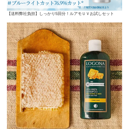
【送料弊社負担】しっかり5回分！ルアモＵＶお試しセット