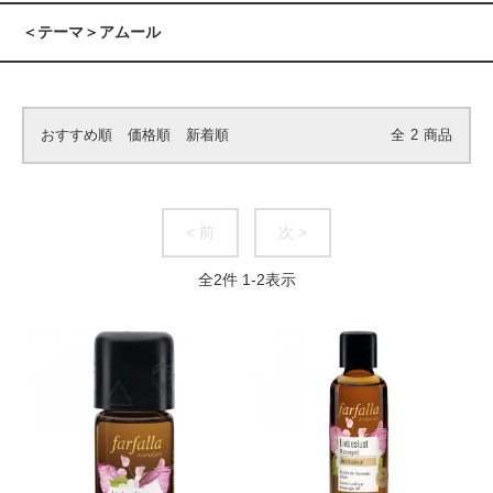
＜テーマ＞アムール
おすすめ順
価格順
新着順
全
2
商品
< 前
次 >
全
2
件
1
-
2
表示