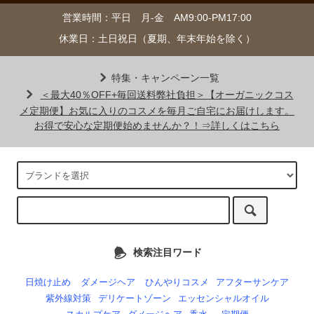
営業時間：平日 月-金 AM9:00-PM17:00
休業日：土日祝日（夏期、年末年始を除く）
特集・キャンペーン一覧
＜最大40％OFF+毎回送料弊社負担＞【オーガニックコス
メ定期便】お気に入りのコスメを毎月ご自宅にお届けします。
お得で安心な定期便始めませんか？！⇒詳しくはこちら
検索注目ワード
日焼け止め
ダメージヘア
ひんやりコスメ
アフターサンケア
紫外線対策
デリケートゾーン
エッセンシャルオイル