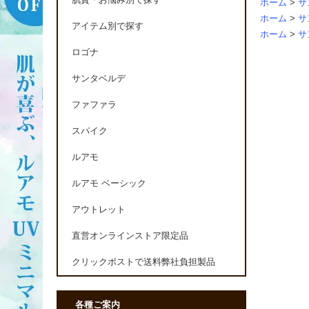
肌質・お悩み別で探す
ホーム
>
サ
ホーム
>
サ
アイテム別で探す
ホーム
>
サ
ロゴナ
サンタベルデ
ファファラ
スパイク
ルアモ
ルアモ ベーシック
アウトレット
直営オンラインストア限定品
クリックポストで送料弊社負担製品
各種ご案内