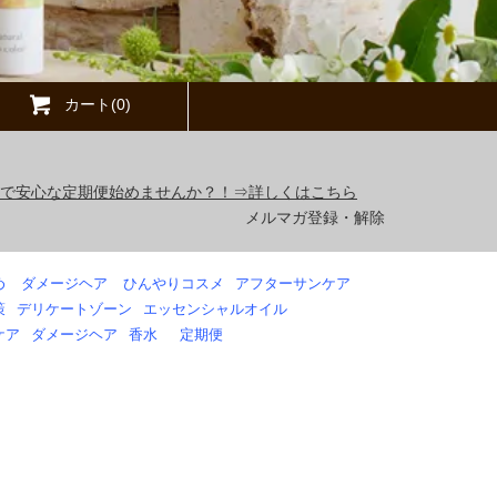
カート(0)
得で安心な定期便始めませんか？！⇒詳しくはこちら
メルマガ登録・解除
め
ダメージヘア
ひんやりコスメ
アフターサンケア
策
デリケートゾーン
エッセンシャルオイル
ケア
ダメージヘア
香水
定期便