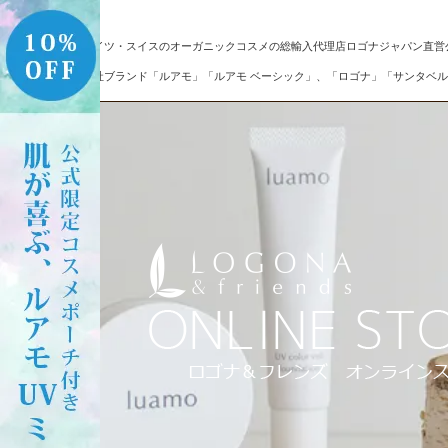
ドイツ・スイスのオーガニックコスメの総輸入代理店ロゴナジャパン直営
自社ブランド「ルアモ」「ルアモ ベーシック」、「ロゴナ」「サンタベル