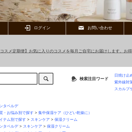
ログイン
お問い合わせ
ックコスメ定期便】お気に入りのコスメを毎月ご自宅にお届けします。お
日焼け止
検索注目ワード
紫外線対
スカルプ
ンタベルデ
質・お悩み別で探す
>
集中保湿ケア（ひどい乾燥に）
イテム別で探す
>
スキンケア
>
保湿クリーム
ンタベルデ
>
スキンケア
>
保湿クリーム