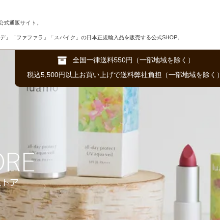
公式通販サイト。
デ」「ファファラ」「スパイク」の日本正規輸入品を販売する公式SHOP。
全国一律送料550円（一部地域を除く）
税込5,500円以上お買い上げで送料弊社負担（一部地域を除く