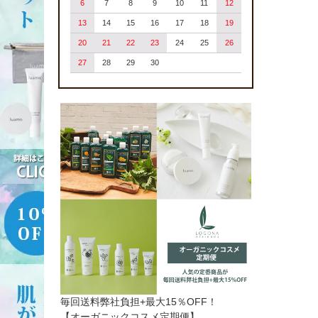
6
7
8
9
10
11
12
13
14
15
16
17
18
19
20
21
22
23
24
25
26
27
28
29
30
毎回送料弊社負担+最大15％OFF！
【オーガニックコスメ定期便】