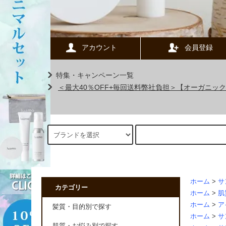
アカウント
会員登録
特集・キャンペーン一覧
＜最大40％OFF+毎回送料弊社負担＞【オーガニ
ホーム
>
サ
カテゴリー
ホーム
>
肌
ホーム
>
ア
髪質・目的別で探す
ホーム
>
サ