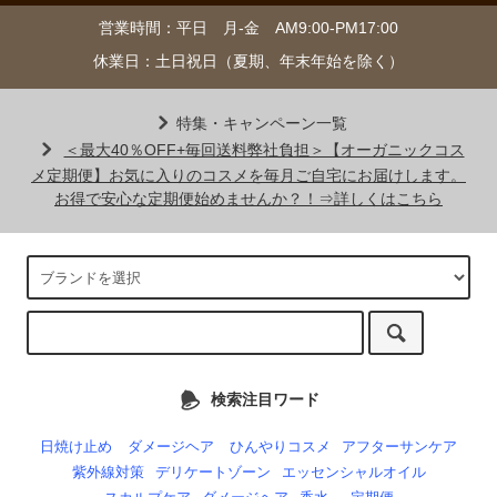
営業時間：平日 月-金 AM9:00-PM17:00
休業日：土日祝日（夏期、年末年始を除く）
特集・キャンペーン一覧
＜最大40％OFF+毎回送料弊社負担＞【オーガニックコス
メ定期便】お気に入りのコスメを毎月ご自宅にお届けします。
お得で安心な定期便始めませんか？！⇒詳しくはこちら
検索注目ワード
日焼け止め
ダメージヘア
ひんやりコスメ
アフターサンケア
紫外線対策
デリケートゾーン
エッセンシャルオイル