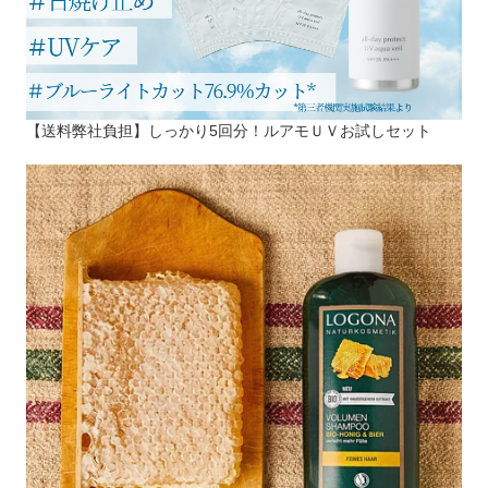
【送料弊社負担】しっかり5回分！ルアモＵＶお試しセット