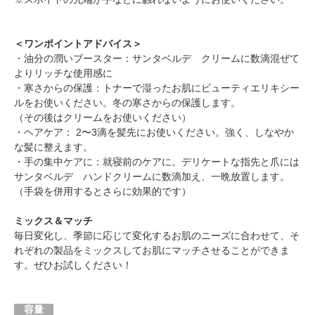
＜ワンポイントアドバイス＞
・油分の潤いブースター：
サンタベルデ クリーム
に数滴混ぜて
よりリッチな使用感に
・寒さからの保護：トナーで湿ったお肌にビューティエリキシー
ルをお使いください。冬の寒さからの保護します。
（その後はクリームをお使いください）
・ヘアケア： 2〜3滴を髪先にお使いください。強く、しなやか
な髪に整えます。
・手の集中ケアに：就寝前のケアに。デリケートな指先と爪には
サンタベルデ ハンドクリーム
に数滴加え、一晩放置します。
（手袋を併用するとさらに効果的です）
ミックス＆マッチ
毎日変化し、季節に応じて変化するお肌のニーズに合わせて、そ
れぞれの製品をミックスしてお肌にマッチさせることができま
す。ぜひお試しください！
容量