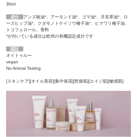
30ml
成分
アンズ核油*、アーモンド油*、ゴマ油*、月見草油*、ロ
ーズヒップ油*、クダモノトケイソウ種子油*、ヒマワリ種子油、
トコフェロール、香料
*が付いている成分は欧州の有機認定成分です
認証
ネイトゥルー
vegan
No Animal Testing
[スキンケア][オイル美容][集中保湿][乾燥肌][エイジ肌][敏感肌]