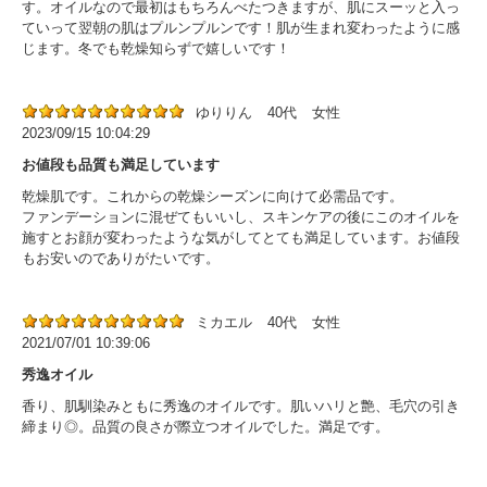
す。オイルなので最初はもちろんべたつきますが、肌にスーッと入っ
ていって翌朝の肌はプルンプルンです！肌が生まれ変わったように感
じます。冬でも乾燥知らずで嬉しいです！
ゆりりん
40代
女性
2023/09/15 10:04:29
お値段も品質も満足しています
乾燥肌です。これからの乾燥シーズンに向けて必需品です。
ファンデーションに混ぜてもいいし、スキンケアの後にこのオイルを
施すとお顔が変わったような気がしてとても満足しています。お値段
もお安いのでありがたいです。
ミカエル
40代
女性
2021/07/01 10:39:06
秀逸オイル
香り、肌馴染みともに秀逸のオイルです。肌いハリと艶、毛穴の引き
締まり◎。品質の良さが際立つオイルでした。満足です。