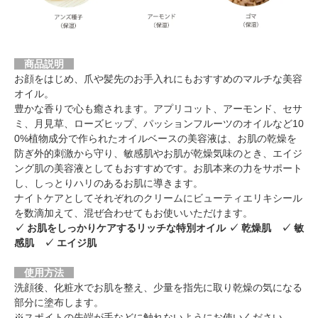
商品説明
お顔をはじめ、爪や髪先のお手入れにもおすすめのマルチな美容
オイル。
豊かな香りで心も癒されます。アプリコット、アーモンド、セサ
ミ、月見草、ローズヒップ、パッションフルーツのオイルなど10
0%植物成分で作られたオイルベースの美容液は、お肌の乾燥を
防ぎ外的刺激から守り、敏感肌やお肌が乾燥気味のとき、エイジ
ング肌の美容液としてもおすすめです。お肌本来の力をサポート
し、しっとりハリのあるお肌に導きます。
ナイトケアとしてそれぞれのクリームにビューティエリキシール
を数滴加えて、混ぜ合わせてもお使いいただけます。
✓ お肌をしっかりケアするリッチな特別オイル ✓ 乾燥肌 ✓ 敏
感肌 ✓ エイジ肌
使用方法
洗顔後、化粧水でお肌を整え、少量を指先に取り乾燥の気になる
部分に塗布します。
※スポイトの先端が手などに触れないようにお使いください。