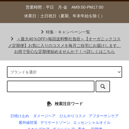
営業時間：平日 月-金 AM9:00-PM17:00
休業日：土日祝日（夏期、年末年始を除く）
特集・キャンペーン一覧
＜最大40％OFF+毎回送料弊社負担＞【オーガニックコス
メ定期便】お気に入りのコスメを毎月ご自宅にお届けします。
お得で安心な定期便始めませんか？！⇒詳しくはこちら
検索注目ワード
日焼け止め
ダメージヘア
ひんやりコスメ
アフターサンケア
紫外線対策
デリケートゾーン
エッセンシャルオイル