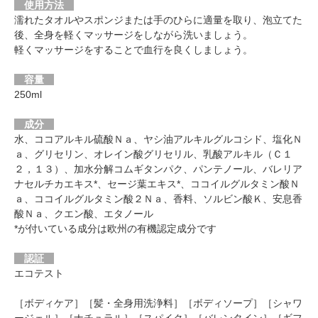
使用方法
濡れたタオルやスポンジまたは手のひらに適量を取り、泡立てた
後、全身を軽くマッサージをしながら洗いましょう。
軽くマッサージをすることで血行を良くしましょう。
容量
250ml
成分
水、ココアルキル硫酸Ｎａ、ヤシ油アルキルグルコシド、塩化Ｎ
ａ、グリセリン、オレイン酸グリセリル、乳酸アルキル（Ｃ１
２，１３）、加水分解コムギタンパク、パンテノール、バレリア
ナセルチカエキス*、セージ葉エキス*、ココイルグルタミン酸Ｎ
ａ、ココイルグルタミン酸２Ｎａ、香料、ソルビン酸Ｋ、安息香
酸Ｎａ、クエン酸、エタノール
*が付いている成分は欧州の有機認定成分です
認証
エコテスト
［ボディケア］［髪・全身用洗浄料］［ボディソープ］［シャワ
ージェル］［ナチュラル］［スパイク］［バレンタイン］［ギフ