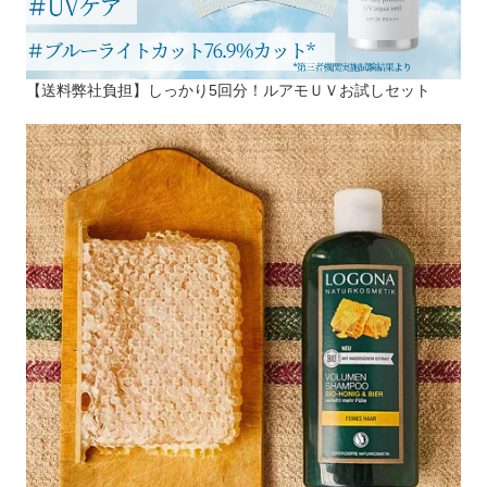
【送料弊社負担】しっかり5回分！ルアモＵＶお試しセット