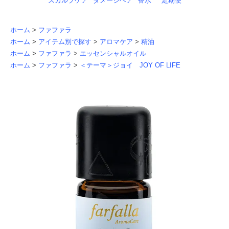
スカルプケア
ダメージヘア
香水
定期便
ホーム
>
ファファラ
ホーム
>
アイテム別で探す
>
アロマケア
>
精油
ホーム
>
ファファラ
>
エッセンシャルオイル
ホーム
>
ファファラ
>
＜テーマ＞ジョイ JOY OF LIFE