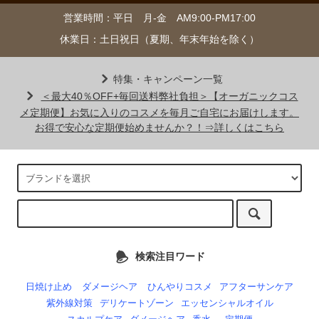
営業時間：平日 月-金 AM9:00-PM17:00
休業日：土日祝日（夏期、年末年始を除く）
特集・キャンペーン一覧
＜最大40％OFF+毎回送料弊社負担＞【オーガニックコス
メ定期便】お気に入りのコスメを毎月ご自宅にお届けします。
お得で安心な定期便始めませんか？！⇒詳しくはこちら
検索注目ワード
日焼け止め
ダメージヘア
ひんやりコスメ
アフターサンケア
紫外線対策
デリケートゾーン
エッセンシャルオイル