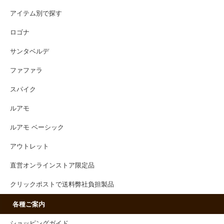
アイテム別で探す
ロゴナ
サンタベルデ
ファファラ
スパイク
ルアモ
ルアモ ベーシック
アウトレット
直営オンラインストア限定品
クリックポストで送料弊社負担製品
各種ご案内
ショッピングガイド