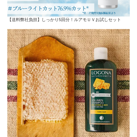
【送料弊社負担】しっかり5回分！ルアモＵＶお試しセット