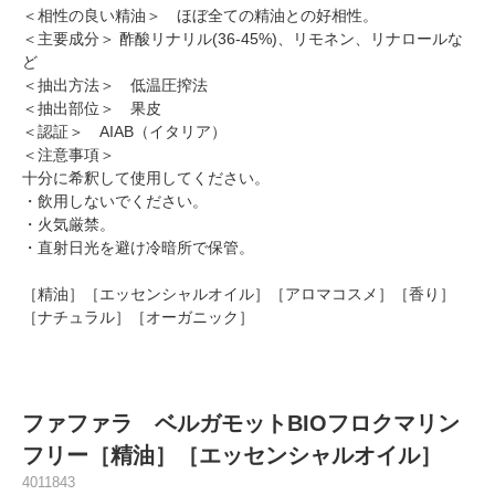
＜相性の良い精油＞ ほぼ全ての精油との好相性。
＜主要成分＞ 酢酸リナリル(36-45%)、リモネン、リナロールな
ど
＜抽出方法＞ 低温圧搾法
＜抽出部位＞ 果皮
＜認証＞ AIAB（イタリア）
＜注意事項＞
十分に希釈して使用してください。
・飲用しないでください。
・火気厳禁。
・直射日光を避け冷暗所で保管。
［精油］［エッセンシャルオイル］［アロマコスメ］［香り］
［ナチュラル］［オーガニック］
ファファラ ベルガモットBIOフロクマリン
フリー［精油］［エッセンシャルオイル］
4011843