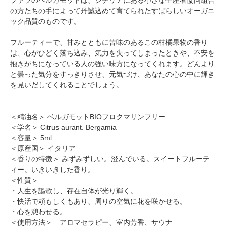
の方たちの手によって丹誠込めて育てられたすばらしいオーガニ
ック品質のものです。
フルーティーで、甘みとともに苦味のあるこの柑橘果物の香り
は、心がひどく落ち込み、気力を失ってしまったときや、不安を
抱きがちになっている人の強い味方になってくれます。どんより
と曇った気分をすっきりさせ、元気づけ、あなたの心の中に輝き
を見いだしてくれることでしょう。
＜精油名＞ ベルガモットBIOフロクマリンフリー
＜学名＞ Citrus aurant. Bergamia
＜容量＞ 5ml
＜原産国＞ イタリア
＜香りの特徴＞ みずみずしい。澄んでいる。スイートフルーテ
ィー。いきいきした香り。
＜性質＞
・人生を謳歌し、存在自体が光り輝く。
・快活で頼もしくもあり、周りの空気に花を咲かせる。
・心を憩わせる。
＜使用方法＞ アロマセラピー、室内芳香、サウナ