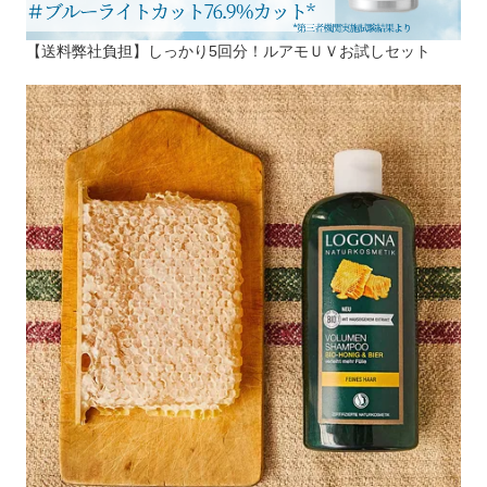
【送料弊社負担】しっかり5回分！ルアモＵＶお試しセット