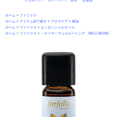
スカルプケア
ダメージヘア
香水
定期便
ホーム
>
ファファラ
ホーム
>
アイテム別で探す
>
アロマケア
>
精油
ホーム
>
ファファラ
>
エッセンシャルオイル
ホーム
>
ファファラ
>
＜テーマ＞ウェルビーイング WELL-BEING