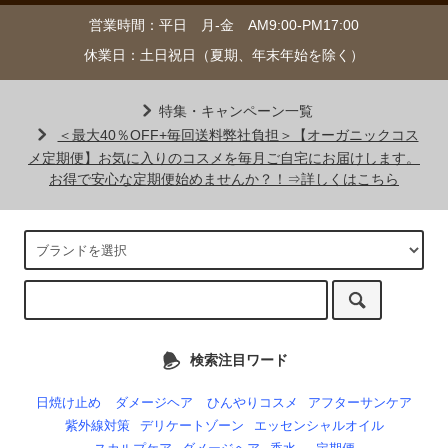
営業時間：平日 月-金 AM9:00-PM17:00
休業日：土日祝日（夏期、年末年始を除く）
特集・キャンペーン一覧
＜最大40％OFF+毎回送料弊社負担＞【オーガニックコス
メ定期便】お気に入りのコスメを毎月ご自宅にお届けします。
お得で安心な定期便始めませんか？！⇒詳しくはこちら
検索注目ワード
日焼け止め
ダメージヘア
ひんやりコスメ
アフターサンケア
紫外線対策
デリケートゾーン
エッセンシャルオイル