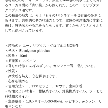
るユーカリ樹の「青い葉」から採られた、このユーカリプタス・
グロブルス油です。
この精油の魅力は、何よりもその1,8シネオール含有量の多さに
あります。典型的な冬の精油の１つで、空気の洗浄能力に非常に
長け、爽快感とやる気をもたらします。古くからサウナオイルと
しても使用されています。
＜精油名＞ ユーカリプタス・グロブルスBIO野生
＜学名＞ Eucalyptus globulus
＜容量＞ 10ml
＜原産国＞ スペイン
＜香りの特徴＞ みずみずしい。カンファー調。澄んでいる。
＜性質＞
・爽快感を与え、心を解きほぐす。
・心身を強める
＜使用方法＞ アロマセラピー、サウナ、室内芳香
＜相性のよい精油＞ 柑橘系オイル、針葉樹系オイル、フトモモ
科植物のオイル
＜主要成分＞ 1,8シネオール(60-85%)、α-ピネン、p-シメン、リ
モネンなど