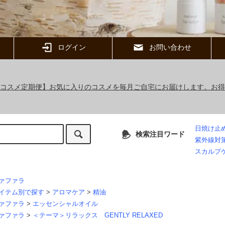
ログイン
お問い合わせ
ックコスメ定期便】お気に入りのコスメを毎月ご自宅にお届けします。お
日焼け止
検索注目ワード
紫外線対
スカルプ
ァファラ
イテム別で探す
>
アロマケア
>
精油
ァファラ
>
エッセンシャルオイル
ァファラ
>
＜テーマ＞リラックス GENTLY RELAXED