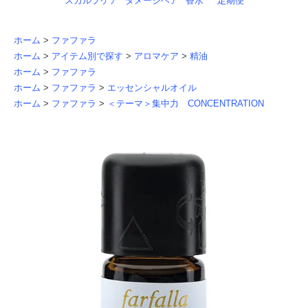
スカルプケア
ダメージヘア
香水
定期便
ホーム
>
ファファラ
ホーム
>
アイテム別で探す
>
アロマケア
>
精油
ホーム
>
ファファラ
ホーム
>
ファファラ
>
エッセンシャルオイル
ホーム
>
ファファラ
>
＜テーマ＞集中力 CONCENTRATION