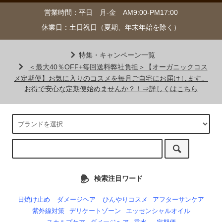
営業時間：平日 月-金 AM9:00-PM17:00
休業日：土日祝日（夏期、年末年始を除く）
特集・キャンペーン一覧
＜最大40％OFF+毎回送料弊社負担＞【オーガニックコス
メ定期便】お気に入りのコスメを毎月ご自宅にお届けします。
お得で安心な定期便始めませんか？！⇒詳しくはこちら
検索注目ワード
日焼け止め
ダメージヘア
ひんやりコスメ
アフターサンケア
紫外線対策
デリケートゾーン
エッセンシャルオイル