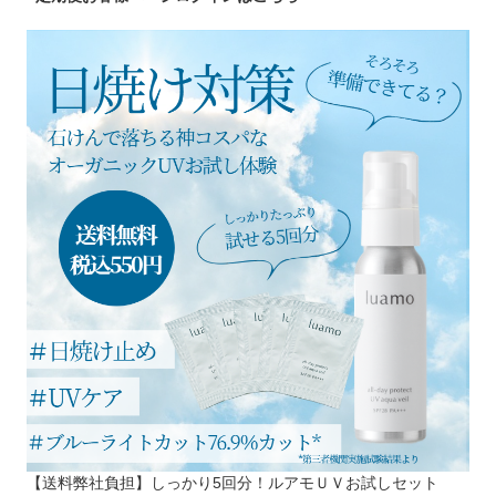
【送料弊社負担】しっかり5回分！ルアモＵＶお試しセット