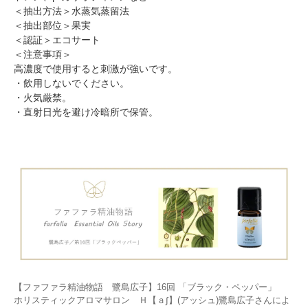
＜抽出方法＞水蒸気蒸留法
＜抽出部位＞果実
＜認証＞エコサート
＜注意事項＞
高濃度で使用すると刺激が強いです。
・飲用しないでください。
・火気厳禁。
・直射日光を避け冷暗所で保管。
【ファファラ精油物語 鷺島広子】16回 「ブラック・ペッパー」
ホリスティックアロマサロン Ｈ【ａ∫】(アッシュ)鷺島広子さんによ