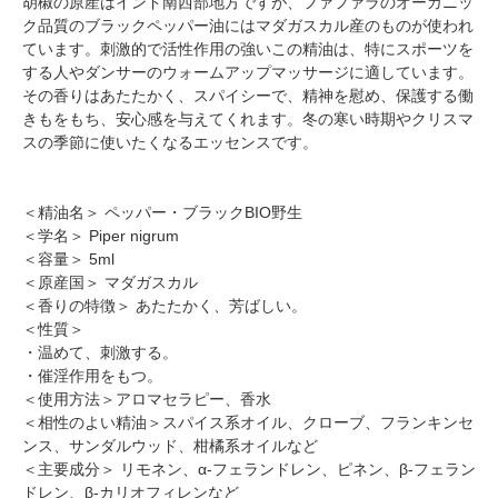
胡椒の原産はインド南西部地方ですが、ファファラのオーガニッ
ク品質のブラックペッパー油にはマダガスカル産のものが使われ
ています。刺激的で活性作用の強いこの精油は、特にスポーツを
する人やダンサーのウォームアップマッサージに適しています。
その香りはあたたかく、スパイシーで、精神を慰め、保護する働
きもをもち、安心感を与えてくれます。冬の寒い時期やクリスマ
スの季節に使いたくなるエッセンスです。
＜精油名＞ ペッパー・ブラックBIO野生
＜学名＞ Piper nigrum
＜容量＞ 5ml
＜原産国＞ マダガスカル
＜香りの特徴＞ あたたかく、芳ばしい。
＜性質＞
・温めて、刺激する。
・催淫作用をもつ。
＜使用方法＞アロマセラピー、香水
＜相性のよい精油＞スパイス系オイル、クローブ、フランキンセ
ンス、サンダルウッド、柑橘系オイルなど
＜主要成分＞ リモネン、α-フェランドレン、ピネン、β-フェラン
ドレン、β-カリオフィレンなど