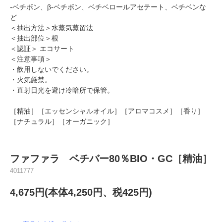
-ベチボン、β-ベチボン、ベチベロールアセテート、ベチベンな
ど
＜抽出方法＞水蒸気蒸留法
＜抽出部位＞根
＜認証＞ エコサート
＜注意事項＞
・飲用しないでください。
・火気厳禁。
・直射日光を避け冷暗所で保管。
［精油］［エッセンシャルオイル］［アロマコスメ］［香り］
［ナチュラル］［オーガニック］
ファファラ ベチバー80％BIO・GC［精油］
4011777
4,675円(本体4,250円、税425円)