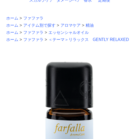
スカルプケア
ダメージヘア
香水
定期便
ホーム
>
ファファラ
ホーム
>
アイテム別で探す
>
アロマケア
>
精油
ホーム
>
ファファラ
>
エッセンシャルオイル
ホーム
>
ファファラ
>
＜テーマ＞リラックス GENTLY RELAXED