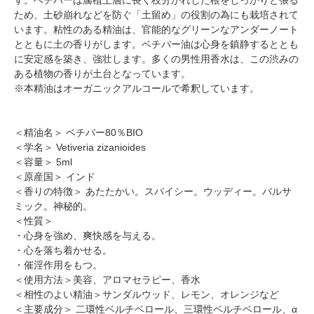
ため、土砂崩れなどを防ぐ「土留め」の役割の為にも栽培されて
います。粘性のある精油は、官能的なグリーンなアンダーノート
とともに土の香りがします。ベチバー油は心身を鎮静するととも
に安定感を築き、強壮します。多くの男性用香水は、この渋みの
ある植物の香りが土台となっています。
※本精油はオーガニックアルコールで希釈しています。
＜精油名＞ ベチバー80％BIO
＜学名＞ Vetiveria zizanioides
＜容量＞ 5ml
＜原産国＞ インド
＜香りの特徴＞ あたたかい。スパイシー。ウッディー。バルサ
ミック。神秘的。
＜性質＞
・心身を強め、爽快感を与える。
・心を落ち着かせる。
・催淫作用をもつ。
＜使用方法＞美容、アロマセラピー、香水
＜相性のよい精油＞サンダルウッド、レモン、オレンジなど
＜主要成分＞ 二環性ベルチベロール、三環性ベルチベロール、α