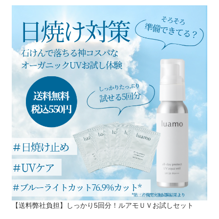
【送料弊社負担】しっかり5回分！ルアモＵＶお試しセット