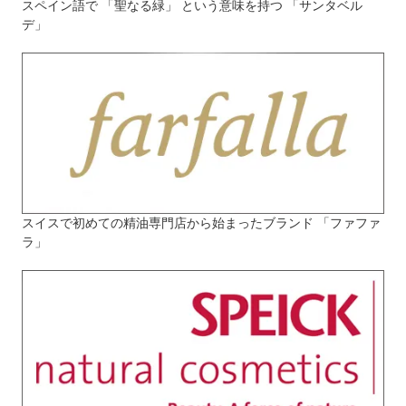
スペイン語で 「聖なる緑」 という意味を持つ 「サンタベル
デ」
スイスで初めての精油専門店から始まったブランド 「ファファ
ラ」