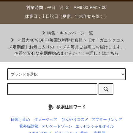
営業時間：平日 月-金 AM9:00-PM17:00
休業日：土日祝日（夏期、年末年始を除く）
特集・キャンペーン一覧
＜最大40％OFF+毎回送料弊社負担＞【オーガニックコス
メ定期便】お気に入りのコスメを毎月ご自宅にお届けします。
お得で安心な定期便始めませんか？！⇒詳しくはこちら
検索注目ワード
日焼け止め
ダメージヘア
ひんやりコスメ
アフターサンケア
紫外線対策
デリケートゾーン
エッセンシャルオイル