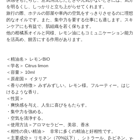
を明るくし、しっかりと立ち上がらせてくれます。
旅行の際、ホテルの部屋や車内の空気をすっきりさせるのに理想
的なオイルです。また、集中力を要する仕事にも適します。スキ
ンケアにも有益で、肌組織を若く保ちます。
他の柑橘系オイルと同様、レモン油にもコミュニケーション能力
を活高め、饒舌にする作用があります。
＜精油名＞ レモンBIO
＜学名＞ Citrus limon
＜容量＞ 10ml
＜原産国＞ イタリア
＜香りの特徴＞ みずみずしい。レモン様。フルーティー。はじ
けるような香り。
＜性質＞
・爽快感を与え、人生に喜びをもたらす。
・集中力を強める。
・空気を清浄する。
＜使用方法＞アロマセラピー、美容、香水
＜相性の良い精油＞ 非常に多くの精油と好相性です。
＜主要成分＞ リモネン（70%以下）、シトラール、β-ピネン、γ-