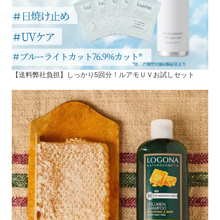
【送料弊社負担】しっかり5回分！ルアモＵＶお試しセット