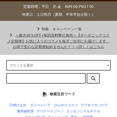
営業時間：平日 月-金 AM9:00-PM17:00
休業日：土日祝日（夏期、年末年始を除く）
特集・キャンペーン一覧
＜最大40％OFF+毎回送料弊社負担＞【オーガニックコス
メ定期便】お気に入りのコスメを毎月ご自宅にお届けします。
お得で安心な定期便始めませんか？！⇒詳しくはこちら
検索注目ワード
日焼け止め
ダメージヘア
ひんやりコスメ
アフターサンケア
紫外線対策
デリケートゾーン
エッセンシャルオイル