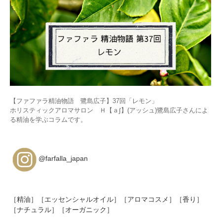
【ファファラ精油物語 鷺島広子】37回「レモン」
ホリスティックアロマサロン Ｈ【ａ∫】(アッシュ)鷺島広子さんによ
る精油を学ぶコラムです。
@farfalla_japan
［精油］［エッセンシャルオイル］［アロマコスメ］［香り］
［ナチュラル］［オーガニック］