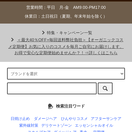
営業時間：平日 月-金 AM9:00-PM17:00
休業日：土日祝日（夏期、年末年始を除く）
特集・キャンペーン一覧
＜最大40％OFF+毎回送料弊社負担＞【オーガニックコス
メ定期便】お気に入りのコスメを毎月ご自宅にお届けします。
お得で安心な定期便始めませんか？！⇒詳しくはこちら
検索注目ワード
日焼け止め
ダメージヘア
ひんやりコスメ
アフターサンケア
紫外線対策
デリケートゾーン
エッセンシャルオイル