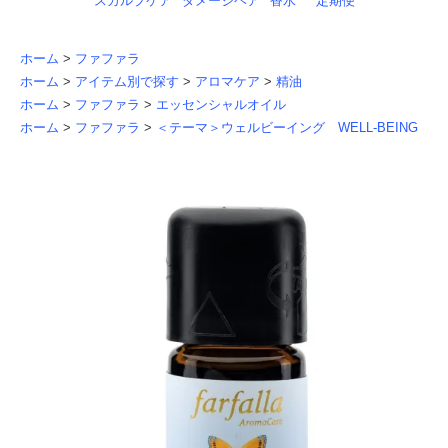
スカルプケア
ダメージヘア
香水
定期便
ホーム
>
ファファラ
ホーム
>
アイテム別で探す
>
アロマケア
>
精油
ホーム
>
ファファラ
>
エッセンシャルオイル
ホーム
>
ファファラ
>
＜テーマ＞ウェルビーイング WELL-BEING