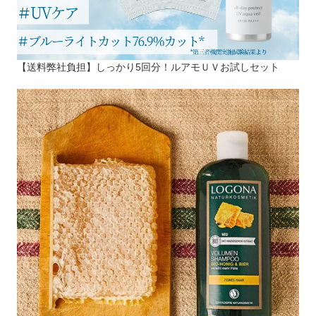
【送料弊社負担】しっかり5回分！ルアモＵＶお試しセット