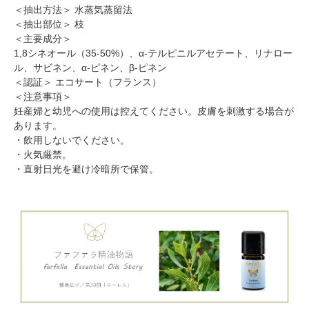
＜抽出方法＞ 水蒸気蒸留法
＜抽出部位＞ 枝
＜主要成分＞
1,8シネオール（35-50%）、α-テルピニルアセテート、リナロー
ル、サビネン、α-ピネン、β-ピネン
＜認証＞ エコサート（フランス）
＜注意事項＞
妊産婦と幼児への使用は控えてください。皮膚を刺激する場合が
あります。
・飲用しないでください。
・火気厳禁。
・直射日光を避け冷暗所で保管。