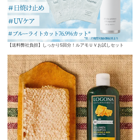
【送料弊社負担】しっかり5回分！ルアモＵＶお試しセット