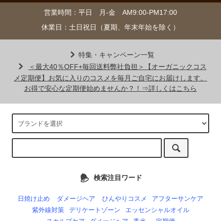
営業時間：平日 月-金 AM9:00-PM17:00
休業日：土日祝日（夏期、年末年始を除く）
特集・キャンペーン一覧
＜最大40％OFF+毎回送料弊社負担＞【オーガニックコス
メ定期便】お気に入りのコスメを毎月ご自宅にお届けします。
お得で安心な定期便始めませんか？！⇒詳しくはこちら
検索注目ワード
日焼け止め
ダメージヘア
ひんやりコスメ
アフターサンケア
紫外線対策
デリケートゾーン
エッセンシャルオイル