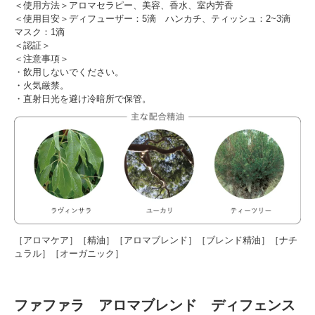
＜使用方法＞アロマセラピー、美容、香水、室内芳香
＜使用目安＞ディフューザー：5滴 ハンカチ、ティッシュ：2~3滴
マスク：1滴
＜認証＞
＜注意事項＞
・飲用しないでください。
・火気厳禁。
・直射日光を避け冷暗所で保管。
［アロマケア］［精油］［アロマブレンド］［ブレンド精油］［ナチ
ュラル］［オーガニック］
ファファラ アロマブレンド ディフェンス