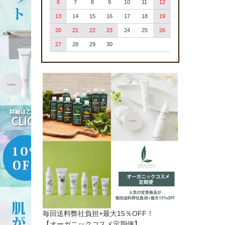
6
7
8
9
10
11
12
13
14
15
16
17
18
19
20
21
22
23
24
25
26
27
28
29
30
毎回送料弊社負担+最大15％OFF！
【オーガニックコスメ定期便】