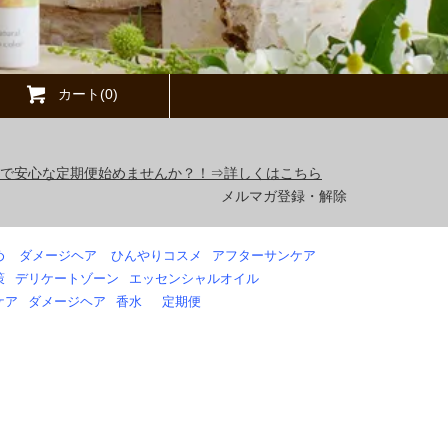
カート(0)
得で安心な定期便始めませんか？！⇒詳しくはこちら
メルマガ登録・解除
め
ダメージヘア
ひんやりコスメ
アフターサンケア
策
デリケートゾーン
エッセンシャルオイル
ケア
ダメージヘア
香水
定期便