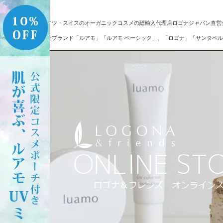
ドイツ・スイスのオーガニックコスメの総輸入代理店ロゴナジャパン直営
自社ブランド「ルアモ」「ルアモ ベーシック」、「ロゴナ」「サンタベル