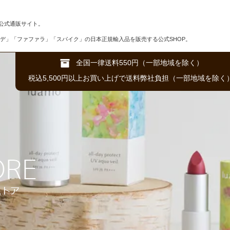
公式通販サイト。
デ」「ファファラ」「スパイク」の日本正規輸入品を販売する公式SHOP。
全国一律送料550円（一部地域を除く）
税込5,500円以上お買い上げで送料弊社負担（一部地域を除く