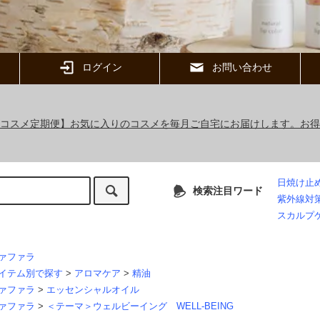
ログイン
お問い合わせ
ックコスメ定期便】お気に入りのコスメを毎月ご自宅にお届けします。お
日焼け止
検索注目ワード
紫外線対
スカルプ
ァファラ
イテム別で探す
>
アロマケア
>
精油
ァファラ
>
エッセンシャルオイル
ァファラ
>
＜テーマ＞ウェルビーイング WELL-BEING