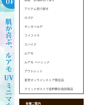
肌質・お悩み別で探す
アイテム別で探す
ロゴナ
サンタベルデ
ファファラ
スパイク
ルアモ
ルアモ ベーシック
アウトレット
直営オンラインストア限定品
クリックポストで送料弊社負担製品
各種ご案内