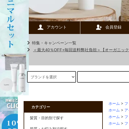
アカウント
会員登録
特集・キャンペーン一覧
＜最大40％OFF+毎回送料弊社負担＞【オーガニ
ホーム
>
フ
カテゴリー
ホーム
>
ア
ホーム
>
フ
髪質・目的別で探す
ホーム
>
フ