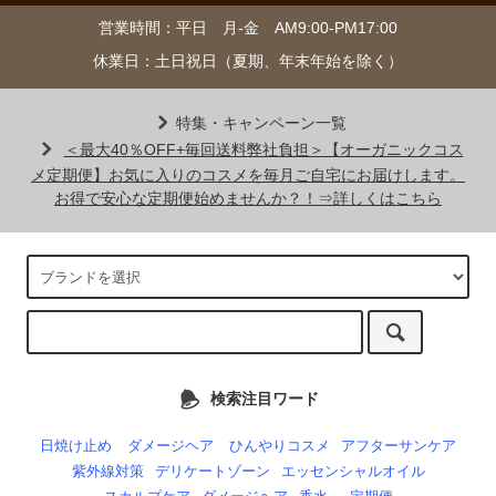
営業時間：平日 月-金 AM9:00-PM17:00
休業日：土日祝日（夏期、年末年始を除く）
特集・キャンペーン一覧
＜最大40％OFF+毎回送料弊社負担＞【オーガニックコス
メ定期便】お気に入りのコスメを毎月ご自宅にお届けします。
お得で安心な定期便始めませんか？！⇒詳しくはこちら
検索注目ワード
日焼け止め
ダメージヘア
ひんやりコスメ
アフターサンケア
紫外線対策
デリケートゾーン
エッセンシャルオイル