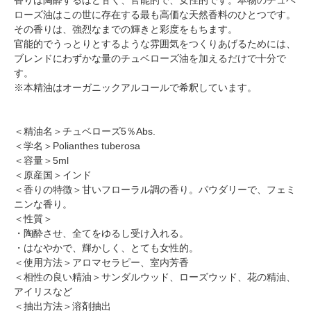
ローズ油はこの世に存在する最も高価な天然香料のひとつです。
その香りは、強烈なまでの輝きと彩度をもちます。
官能的でうっとりとするような雰囲気をつくりあげるためには、
ブレンドにわずかな量のチュベローズ油を加えるだけで十分で
す。
※本精油はオーガニックアルコールで希釈しています。
＜精油名＞チュベローズ5％Abs.
＜学名＞Polianthes tuberosa
＜容量＞5ml
＜原産国＞インド
＜香りの特徴＞甘いフローラル調の香り。パウダリーで、フェミ
ニンな香り。
＜性質＞
・陶酔させ、全てをゆるし受け入れる。
・はなやかで、輝かしく、とても女性的。
＜使用方法＞アロマセラピー、室内芳香
＜相性の良い精油＞サンダルウッド、ローズウッド、花の精油、
アイリスなど
＜抽出方法＞溶剤抽出