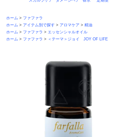
スカルプケア
ダメージヘア
香水
定期便
ホーム
>
ファファラ
ホーム
>
アイテム別で探す
>
アロマケア
>
精油
ホーム
>
ファファラ
>
エッセンシャルオイル
ホーム
>
ファファラ
>
＜テーマ＞ジョイ JOY OF LIFE