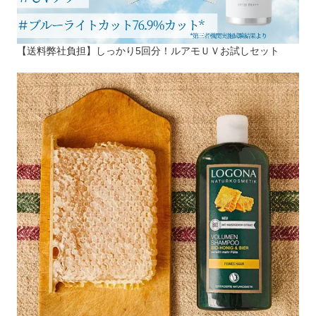
【送料弊社負担】しっかり5回分！ルアモＵＶお試しセット