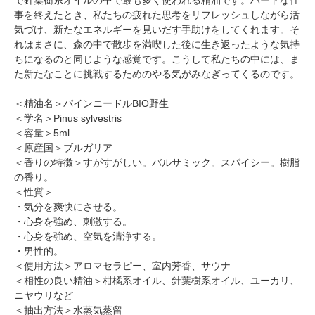
事を終えたとき、私たちの疲れた思考をリフレッシュしながら活
気づけ、新たなエネルギーを見いだす手助けをしてくれます。そ
れはまさに、森の中で散歩を満喫した後に生き返ったような気持
ちになるのと同じような感覚です。こうして私たちの中には、ま
た新たなことに挑戦するためのやる気がみなぎってくるのです。
＜精油名＞パインニードルBIO野生
＜学名＞Pinus sylvestris
＜容量＞5ml
＜原産国＞ブルガリア
＜香りの特徴＞すがすがしい。バルサミック。スパイシー。樹脂
の香り。
＜性質＞
・気分を爽快にさせる。
・心身を強め、刺激する。
・心身を強め、空気を清浄する。
・男性的。
＜使用方法＞アロマセラピー、室内芳香、サウナ
＜相性の良い精油＞柑橘系オイル、針葉樹系オイル、ユーカリ、
ニヤウリなど
＜抽出方法＞水蒸気蒸留