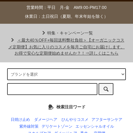
営業時間：平日 月-金 AM9:00-PM17:00
休業日：土日祝日（夏期、年末年始を除く）
特集・キャンペーン一覧
＜最大40％OFF+毎回送料弊社負担＞【オーガニックコス
メ定期便】お気に入りのコスメを毎月ご自宅にお届けします。
お得で安心な定期便始めませんか？！⇒詳しくはこちら
検索注目ワード
日焼け止め
ダメージヘア
ひんやりコスメ
アフターサンケア
紫外線対策
デリケートゾーン
エッセンシャルオイル