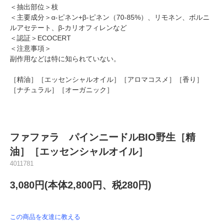
＜抽出部位＞枝
＜主要成分＞α-ピネン+β-ピネン（70-85%）、リモネン、ボルニ
ルアセテート、β-カリオフィレンなど
＜認証＞ECOCERT
＜注意事項＞
副作用などは特に知られていない。
［精油］［エッセンシャルオイル］［アロマコスメ］［香り］
［ナチュラル］［オーガニック］
ファファラ パインニードルBIO野生［精
油］［エッセンシャルオイル］
4011781
3,080円(本体2,800円、税280円)
この商品を友達に教える