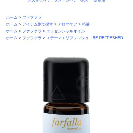
スカルプケア
ダメージヘア
香水
定期便
ホーム
>
ファファラ
ホーム
>
アイテム別で探す
>
アロマケア
>
精油
ホーム
>
ファファラ
>
エッセンシャルオイル
ホーム
>
ファファラ
>
＜テーマ＞リフレッシュ BE REFRESHED