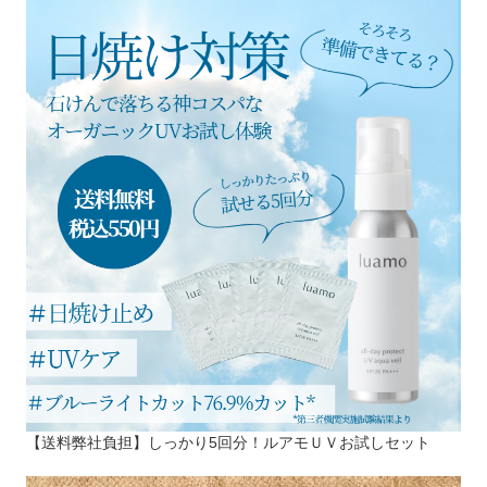
【送料弊社負担】しっかり5回分！ルアモＵＶお試しセット