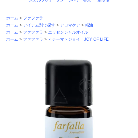
スカルプケア
ダメージヘア
香水
定期便
ホーム
>
ファファラ
ホーム
>
アイテム別で探す
>
アロマケア
>
精油
ホーム
>
ファファラ
>
エッセンシャルオイル
ホーム
>
ファファラ
>
＜テーマ＞ジョイ JOY OF LIFE