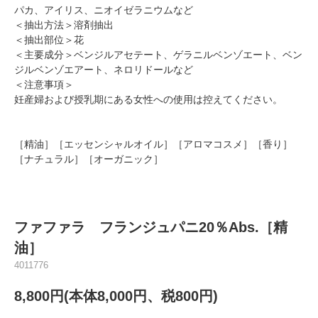
パカ、アイリス、ニオイゼラニウムなど
＜抽出方法＞溶剤抽出
＜抽出部位＞花
＜主要成分＞ベンジルアセテート、ゲラニルベンゾエート、ベン
ジルベンゾエアート、ネロリドールなど
＜注意事項＞
妊産婦および授乳期にある女性への使用は控えてください。
［精油］［エッセンシャルオイル］［アロマコスメ］［香り］
［ナチュラル］［オーガニック］
ファファラ フランジュパニ20％Abs.［精
油］
4011776
8,800円(本体8,000円、税800円)