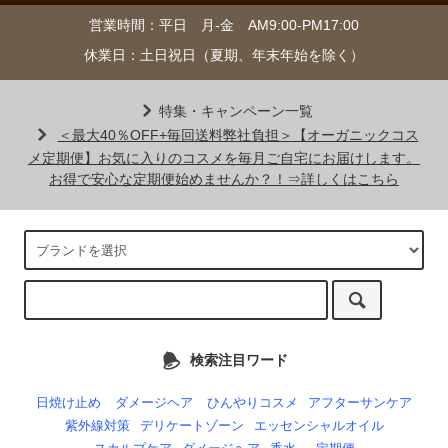
営業時間：平日 月-金 AM9:00-PM17:00
休業日：土日祝日（夏期、年末年始を除く）
特集・キャンペーン一覧
＜最大40％OFF+毎回送料弊社負担＞【オーガニックコス
メ定期便】お気に入りのコスメを毎月ご自宅にお届けします。
お得で安心な定期便始めませんか？！⇒詳しくはこちら
検索注目ワード
日焼け止め
ダメージヘア
ひんやりコスメ
アフターサンケア
紫外線対策
デリケートゾーン
エッセンシャルオイル