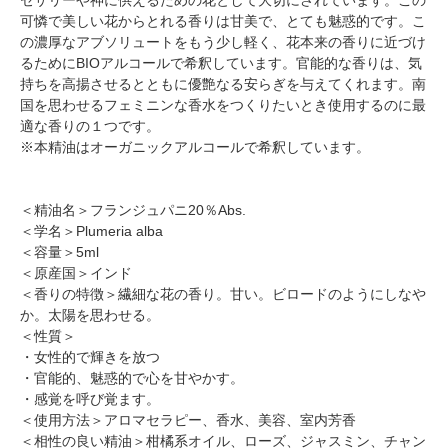
可憐で美しい花からとれる香りは甘美で、とても魅惑的です。こ
の濃厚なアブソリュートをもう少し軽く、花本来の香りに近づけ
るためにBIOアルコールで希釈しています。官能的な香りは、気
持ちを高揚させるとともに優艶なる安らぎを与えてくれます。南
国を思わせるフェミニンな香水をつくりたいとき使用するのに最
適な香りの１つです。
※本精油はオーガニックアルコールで希釈しています。
＜精油名＞フランジュパニ20％Abs.
＜学名＞Plumeria alba
＜容量＞5ml
＜原産国＞インド
＜香りの特徴＞繊細な花の香り。甘い。ビロードのようにしなや
か。太陽を思わせる。
＜性質＞
・女性的で輝きを放つ
・官能的、魅惑的で心を甘やかす。
・感覚を呼び覚ます。
＜使用方法＞アロマセラピー、香水、美容、室内芳香
＜相性の良い精油＞柑橘系オイル、ローズ、ジャスミン、チャン