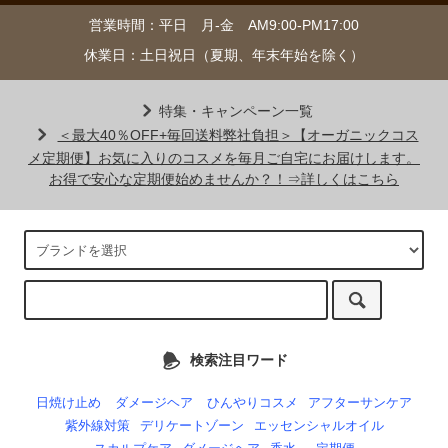
営業時間：平日 月-金 AM9:00-PM17:00
休業日：土日祝日（夏期、年末年始を除く）
特集・キャンペーン一覧
＜最大40％OFF+毎回送料弊社負担＞【オーガニックコス
メ定期便】お気に入りのコスメを毎月ご自宅にお届けします。
お得で安心な定期便始めませんか？！⇒詳しくはこちら
検索注目ワード
日焼け止め
ダメージヘア
ひんやりコスメ
アフターサンケア
紫外線対策
デリケートゾーン
エッセンシャルオイル