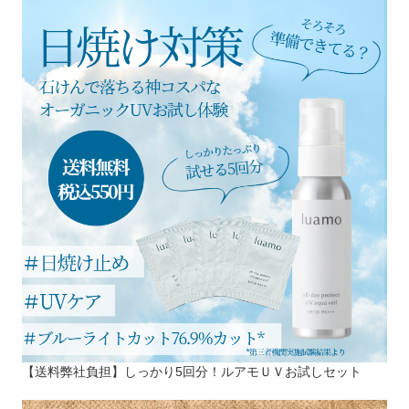
【送料弊社負担】しっかり5回分！ルアモＵＶお試しセット