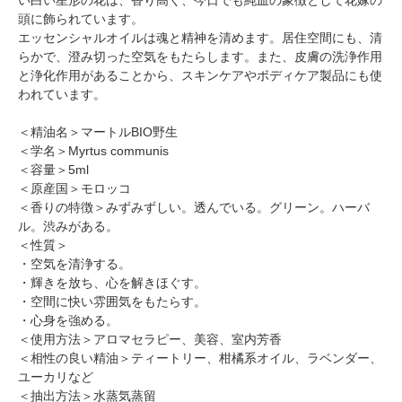
頭に飾られています。
エッセンシャルオイルは魂と精神を清めます。居住空間にも、清
らかで、澄み切った空気をもたらします。また、皮膚の洗浄作用
と浄化作用があることから、スキンケアやボディケア製品にも使
われています。
＜精油名＞マートルBIO野生
＜学名＞Myrtus communis
＜容量＞5ml
＜原産国＞モロッコ
＜香りの特徴＞みずみずしい。透んでいる。グリーン。ハーバ
ル。渋みがある。
＜性質＞
・空気を清浄する。
・輝きを放ち、心を解きほぐす。
・空間に快い雰囲気をもたらす。
・心身を強める。
＜使用方法＞アロマセラピー、美容、室内芳香
＜相性の良い精油＞ティートリー、柑橘系オイル、ラベンダー、
ユーカリなど
＜抽出方法＞水蒸気蒸留