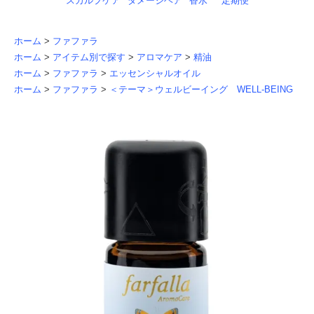
スカルプケア
ダメージヘア
香水
定期便
ホーム
>
ファファラ
ホーム
>
アイテム別で探す
>
アロマケア
>
精油
ホーム
>
ファファラ
>
エッセンシャルオイル
ホーム
>
ファファラ
>
＜テーマ＞ウェルビーイング WELL-BEING