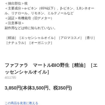
＜抽出部位＞枝
＜主要成分＞α-ピネン（65%以下）、β-ピネン、1,8シネオー
ル、リナロール、リモネン、ミルテノールなど
＜認証＞有機栽培（旧デメター）
＜注意事項＞
副作用などは特に知られていない。
［精油］［エッセンシャルオイル］［アロマコスメ］［香り］
［ナチュラル］［オーガニック］
ファファラ マートルBIO野生［精油］［エ
ッセンシャルオイル］
4011785
3,850円(本体3,500円、税350円)
この商品を友達に教える