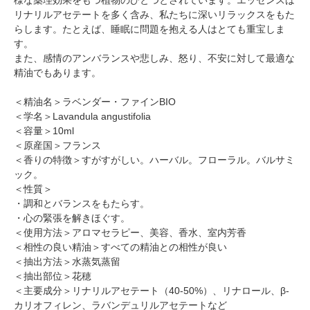
リナリルアセテートを多く含み、私たちに深いリラックスをもた
らします。たとえば、睡眠に問題を抱える人はとても重宝しま
す。
また、感情のアンバランスや悲しみ、怒り、不安に対して最適な
精油でもあります。
＜精油名＞ラベンダー・ファインBIO
＜学名＞Lavandula angustifolia
＜容量＞10ml
＜原産国＞フランス
＜香りの特徴＞すがすがしい。ハーバル。フローラル。バルサミ
ック。
＜性質＞
・調和とバランスをもたらす。
・心の緊張を解きほぐす。
＜使用方法＞アロマセラピー、美容、香水、室内芳香
＜相性の良い精油＞すべての精油との相性が良い
＜抽出方法＞水蒸気蒸留
＜抽出部位＞花穂
＜主要成分＞リナリルアセテート（40-50%）、リナロール、β-
カリオフィレン、ラバンデュリルアセテートなど