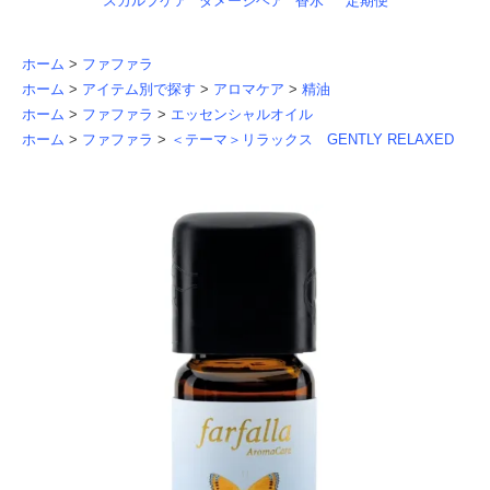
スカルプケア
ダメージヘア
香水
定期便
ホーム
>
ファファラ
ホーム
>
アイテム別で探す
>
アロマケア
>
精油
ホーム
>
ファファラ
>
エッセンシャルオイル
ホーム
>
ファファラ
>
＜テーマ＞リラックス GENTLY RELAXED