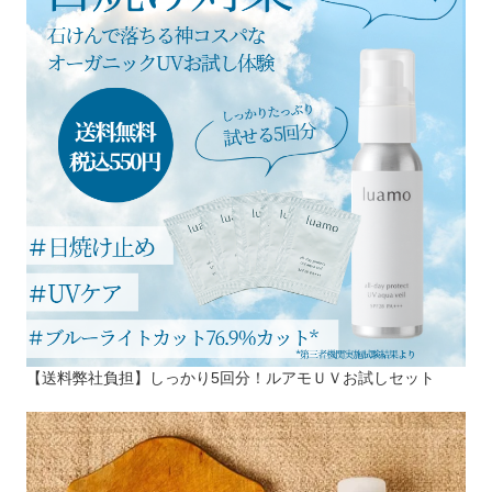
【送料弊社負担】しっかり5回分！ルアモＵＶお試しセット