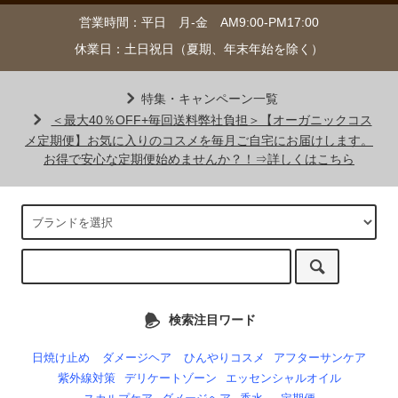
営業時間：平日 月-金 AM9:00-PM17:00
休業日：土日祝日（夏期、年末年始を除く）
特集・キャンペーン一覧
＜最大40％OFF+毎回送料弊社負担＞【オーガニックコス
メ定期便】お気に入りのコスメを毎月ご自宅にお届けします。
お得で安心な定期便始めませんか？！⇒詳しくはこちら
検索注目ワード
日焼け止め
ダメージヘア
ひんやりコスメ
アフターサンケア
紫外線対策
デリケートゾーン
エッセンシャルオイル