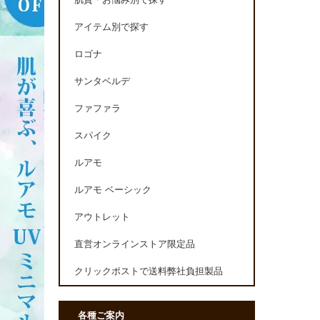
肌質・お悩み別で探す
アイテム別で探す
ロゴナ
サンタベルデ
ファファラ
スパイク
ルアモ
ルアモ ベーシック
アウトレット
直営オンラインストア限定品
クリックポストで送料弊社負担製品
各種ご案内