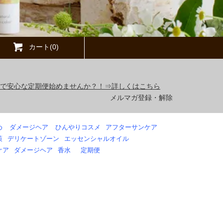
カート(0)
得で安心な定期便始めませんか？！⇒詳しくはこちら
メルマガ登録・解除
め
ダメージヘア
ひんやりコスメ
アフターサンケア
策
デリケートゾーン
エッセンシャルオイル
ケア
ダメージヘア
香水
定期便