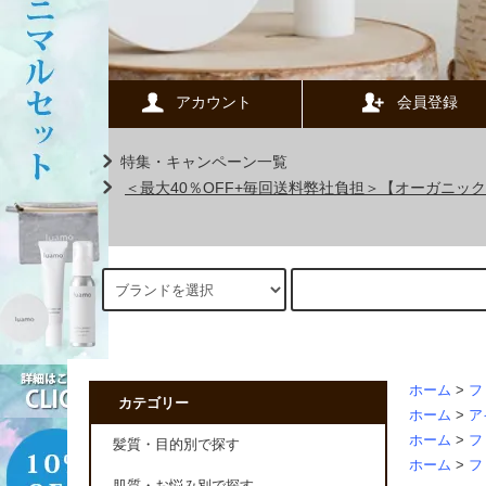
アカウント
会員登録
特集・キャンペーン一覧
＜最大40％OFF+毎回送料弊社負担＞【オーガニ
ホーム
>
フ
カテゴリー
ホーム
>
ア
ホーム
>
フ
髪質・目的別で探す
ホーム
>
フ