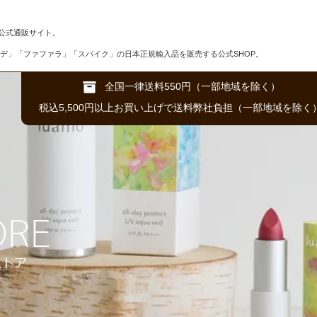
公式通販サイト。
デ」「ファファラ」「スパイク」の日本正規輸入品を販売する公式SHOP。
全国一律送料550円（一部地域を除く）
税込5,500円以上お買い上げで送料弊社負担（一部地域を除く