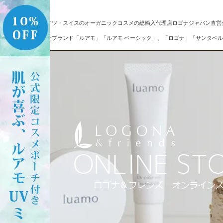
ドイツ・スイスのオーガニックコスメの総輸入代理店ロゴナジャパン直営
自社ブランド「ルアモ」「ルアモ ベーシック」、「ロゴナ」「サンタベル