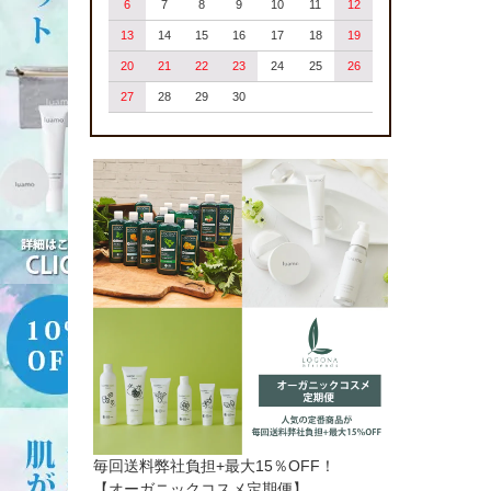
6
7
8
9
10
11
12
13
14
15
16
17
18
19
20
21
22
23
24
25
26
27
28
29
30
毎回送料弊社負担+最大15％OFF！
【オーガニックコスメ定期便】