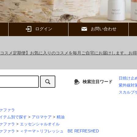
ログイン
お問い合わせ
ックコスメ定期便】お気に入りのコスメを毎月ご自宅にお届けします。お
日焼け止
検索注目ワード
紫外線対
スカルプ
ァファラ
イテム別で探す
>
アロマケア
>
精油
ァファラ
>
エッセンシャルオイル
ァファラ
>
＜テーマ＞リフレッシュ BE REFRESHED