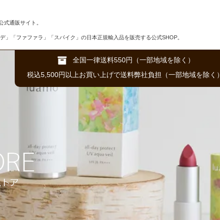
公式通販サイト。
デ」「ファファラ」「スパイク」の日本正規輸入品を販売する公式SHOP。
全国一律送料550円（一部地域を除く）
税込5,500円以上お買い上げで送料弊社負担（一部地域を除く