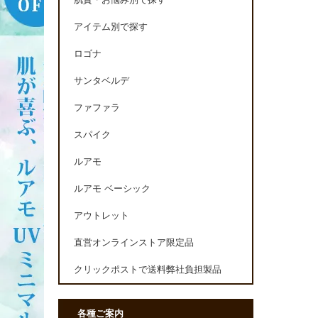
肌質・お悩み別で探す
アイテム別で探す
ロゴナ
サンタベルデ
ファファラ
スパイク
ルアモ
ルアモ ベーシック
アウトレット
直営オンラインストア限定品
クリックポストで送料弊社負担製品
各種ご案内