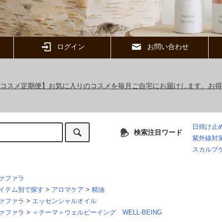
ログイン
お問い合わせ
ックコスメ定期便】お気に入りのコスメを毎月ご自宅にお届けします。お
日焼け止
検索注目ワード
紫外線対
スカルプ
ァファラ
イテム別で探す
>
アロマケア
>
精油
ァファラ
>
エッセンシャルオイル
ァファラ
>
＜テーマ＞ウェルビーイング WELL-BEING