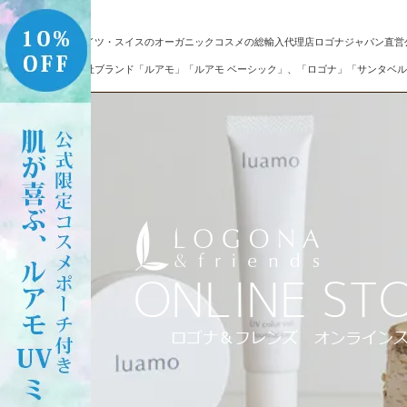
ドイツ・スイスのオーガニックコスメの総輸入代理店ロゴナジャパン直営
自社ブランド「ルアモ」「ルアモ ベーシック」、「ロゴナ」「サンタベル