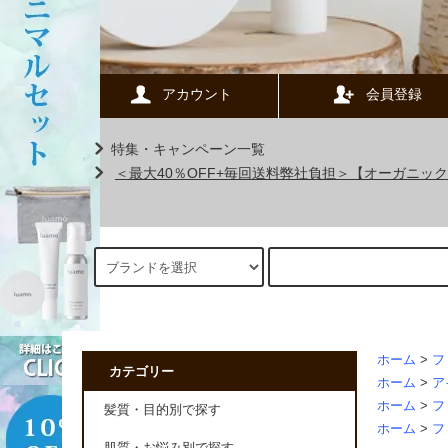
アカウント
会員登録
特集・キャンペーン一覧
＜最大40％OFF+毎回送料弊社負担＞【オーガニ
ホーム
>
フ
カテゴリー
ホーム
>
ア
ホーム
>
フ
髪質・目的別で探す
ホーム
>
フ