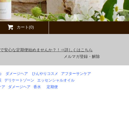
カート(0)
得で安心な定期便始めませんか？！⇒詳しくはこちら
メルマガ登録・解除
め
ダメージヘア
ひんやりコスメ
アフターサンケア
策
デリケートゾーン
エッセンシャルオイル
ケア
ダメージヘア
香水
定期便