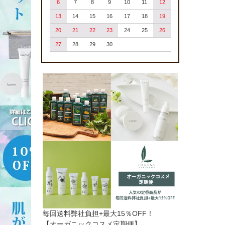
6
7
8
9
10
11
12
13
14
15
16
17
18
19
20
21
22
23
24
25
26
27
28
29
30
毎回送料弊社負担+最大15％OFF！
【オーガニックコスメ定期便】