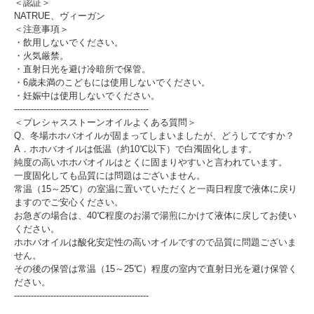
＜認証＞
NATRUE、ヴィーガン
＜注意事項＞
・飲用しないでください。
・火気厳禁。
・直射日光を避け冷暗所で保管。
・6歳未満のこどもには使用しないでください。
・妊娠中は使用しないでください。
------------------------------------------------
＜プレシャスストーンオイルよくある質問＞
Q、冬場ホホバオイルが固まってしまいましたが、どうしてですか？
A．ホホバオイルは低温（約10℃以下）で白濁固化します。
純度の高いホホバオイルはとくに固まりやすいと言われています。
一度固化しても品質には問題はございません。
常温（15～25℃）の室温に置いていただくと一両日程度で液体に戻り
ますのでご安心ください。
お急ぎの場合は、40℃程度のお湯で湯煎にかけて液体に戻してお使い
ください。
ホホバオイルは酸化安定性の高いオイルですので品質に問題ございま
せん。
その後の保管は常温（15～25℃）程度の室内で直射日光を避け保管く
ださい。
------------------------------------------------