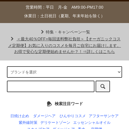
営業時間：平日 月-金 AM9:00-PM17:00
休業日：土日祝日（夏期、年末年始を除く）
特集・キャンペーン一覧
＜最大40％OFF+毎回送料弊社負担＞【オーガニックコス
メ定期便】お気に入りのコスメを毎月ご自宅にお届けします。
お得で安心な定期便始めませんか？！⇒詳しくはこちら
検索注目ワード
日焼け止め
ダメージヘア
ひんやりコスメ
アフターサンケア
紫外線対策
デリケートゾーン
エッセンシャルオイル