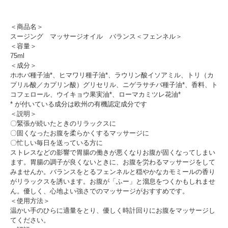
＜商品名＞
スージング マッサージオイル バランス＜フェンネル＞
＜容量＞
75ml
＜成分＞
ホホバ種子油*、ヒマワリ種子油*、ラウリン酸イソアミル、トリ（カ
プリル酸／カプリン酸）グリセリル、ニゲラサチバ種子油*、香料、ト
コフェロール、ウイキョウ果実油*、ローマカミツレ花油*
* が付いている成分は欧州の有機認定成分です
＜説明＞
〇緊張が続いたときのリラックスに
〇固くなったお腹を柔らかくするマッサージに
〇忙しい毎日を送っている方に
ストレスなどの影響で胃腸の働きが悪くなりお腹が固くなってしまい
ます。胃腸の調子が良くないときに、お腹を労わるマッサージをして
みませんか。バランスをとるフェンネルと穏やかなカモミールの香り
がリラックスを誘います。お腹が「ふー」と溜息をつくかもしれませ
ん。優しく、心地よい強さでのマッサージがおすすめです。
＜使用方法＞
温かい手のひらに適量をとり、優しく時計回りにお腹をマッサージし
てください。