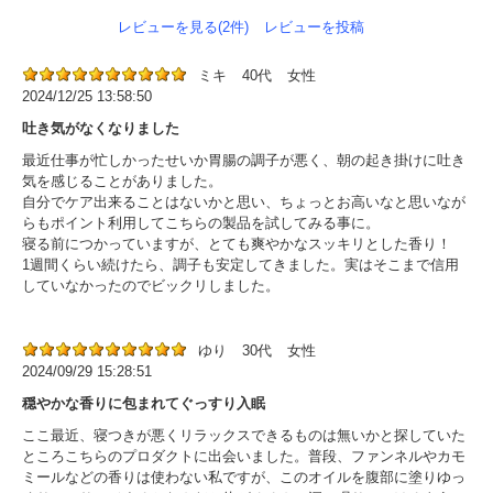
レビューを見る(2件)
レビューを投稿
ミキ
40代
女性
2024/12/25 13:58:50
吐き気がなくなりました
最近仕事が忙しかったせいか胃腸の調子が悪く、朝の起き掛けに吐き
気を感じることがありました。
自分でケア出来ることはないかと思い、ちょっとお高いなと思いなが
らもポイント利用してこちらの製品を試してみる事に。
寝る前につかっていますが、とても爽やかなスッキリとした香り！
1週間くらい続けたら、調子も安定してきました。実はそこまで信用
していなかったのでビックリしました。
ゆり
30代
女性
2024/09/29 15:28:51
穏やかな香りに包まれてぐっすり入眠
ここ最近、寝つきが悪くリラックスできるものは無いかと探していた
ところこちらのプロダクトに出会いました。普段、ファンネルやカモ
ミールなどの香りは使わない私ですが、このオイルを腹部に塗りゆっ