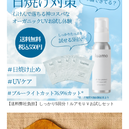
【送料弊社負担】しっかり5回分！ルアモＵＶお試しセット