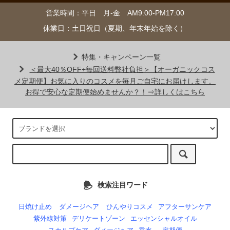
営業時間：平日 月-金 AM9:00-PM17:00
休業日：土日祝日（夏期、年末年始を除く）
特集・キャンペーン一覧
＜最大40％OFF+毎回送料弊社負担＞【オーガニックコス
メ定期便】お気に入りのコスメを毎月ご自宅にお届けします。
お得で安心な定期便始めませんか？！⇒詳しくはこちら
検索注目ワード
日焼け止め
ダメージヘア
ひんやりコスメ
アフターサンケア
紫外線対策
デリケートゾーン
エッセンシャルオイル