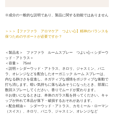
※成分の一般的な説明であり、製品に関する効能ではありません
＞＞＞【ファファラ アロマケア つよい心】精神のバランスを
保つためのサポートが必要ですか？
＜製品名＞ ファファラ ルームスプレー つよい心＜シダーウ
ッド・アトラス＞
＜容量＞ 75ml
＜説明＞シダーウッド・アトラス、ネロリ、ジャスミン、バニ
ラ、オレンジなどを配合したオーガニック ルーム スプレーは、
内なる静けさを促進し、ネガティブな感情をポジティブな衝動で
打ち消します。暗い気持ちに落ち込みそうになったとき、部屋に
数回スプレーしてください。香りでムードが変わります。
※お使いになるときは、本体のガラス瓶を持ってください。キャ
ップが外れて本品が落下・破損するおそれがあります。
＜配合精油＞ シダーウッド・アトラス、カモミール・ローマン
（スイス）、ネロリ、バニラ、ジャスミン、オレンジなど