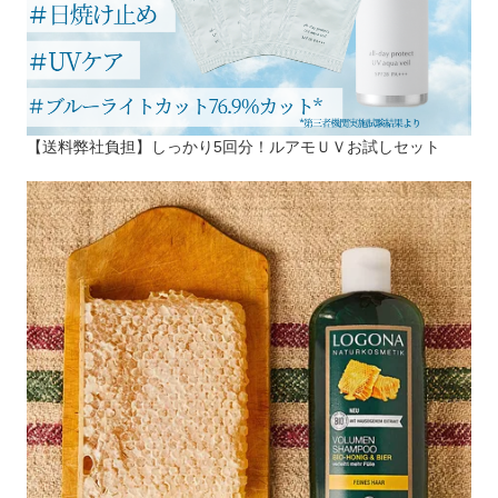
【送料弊社負担】しっかり5回分！ルアモＵＶお試しセット