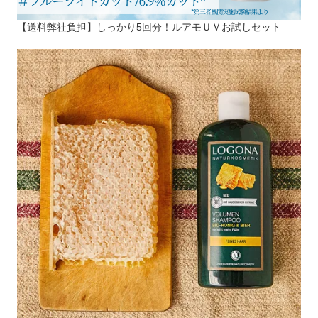
【送料弊社負担】しっかり5回分！ルアモＵＶお試しセット