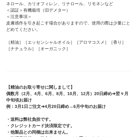
ネロール、カリオフィレン、リナロール、リモネンなど
＜認証＞有機栽培（旧デメター）
＜注意事項＞
皮膚感作を引き起こす場合がありますので、使用の際は少量にと
どめてください。
［精油］［エッセンシャルオイル］［アロマコスメ］［香り］
［ナチュラル］［オーガニック］
【精油のお取り寄せに関しまして】
偶数月（2月、4月、6月、8月、10月、12月）20日締め➔翌々月
中旬頃お届け
例：3月1日ご注文➔4月20日締め→6月中旬のお届け
・送料は弊社負担です。
・クレジットカード決済限定です。
・他製品との同梱は出来ません。