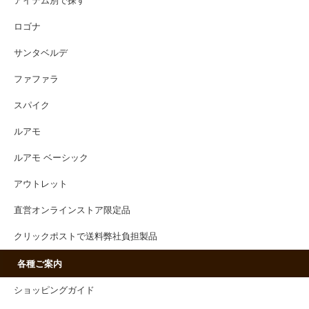
アイテム別で探す
ロゴナ
サンタベルデ
ファファラ
スパイク
ルアモ
ルアモ ベーシック
アウトレット
直営オンラインストア限定品
クリックポストで送料弊社負担製品
各種ご案内
ショッピングガイド