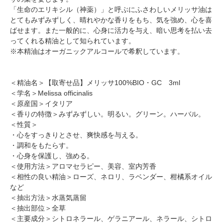
「生命のエリキシル（神薬）」と呼ぶにふさわしいメリッサ油は
とてもみずみずしく、晴れやかな香りをもち、気を強め、心を喜
ばせます。また一般的に、心身に活力を与え、暗い思考を払い去
ってくれる精油として知られています。
※本精油はオーガニックアルコールで希釈しています。
＜精油名＞【取寄せ品】メリッサ100%BIO・GC 3ml
＜学名＞Melissa officinalis
＜原産国＞イタリア
＜香りの特徴＞みずみずしい。明るい。グリーン。ハーバル。
＜性質＞
・心をすっきりとさせ、爽快感を与える。
・調和をもたらす。
・心身を保護し、強める。
＜使用方法＞アロマセラピー、美容、室内芳香
＜相性の良い精油＞ローズ、ネロリ、ラベンダー、柑橘系オイル
など
＜抽出方法＞水蒸気蒸留
＜抽出部位＞全草
＜主要成分＞シトロネラール、ゲラニアール、ネラール、シトロ