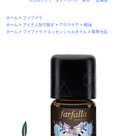
スカルプケア
ダメージヘア
香水
定期便
ホーム
>
ファファラ
ホーム
>
アイテム別で探す
>
アロマケア
>
精油
ホーム
>
ファファラ
>
エッセンシャルオイル
>
取寄せ品