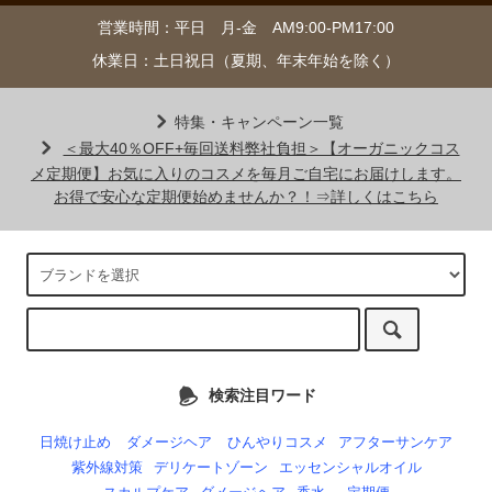
営業時間：平日 月-金 AM9:00-PM17:00
休業日：土日祝日（夏期、年末年始を除く）
特集・キャンペーン一覧
＜最大40％OFF+毎回送料弊社負担＞【オーガニックコス
メ定期便】お気に入りのコスメを毎月ご自宅にお届けします。
お得で安心な定期便始めませんか？！⇒詳しくはこちら
検索注目ワード
日焼け止め
ダメージヘア
ひんやりコスメ
アフターサンケア
紫外線対策
デリケートゾーン
エッセンシャルオイル