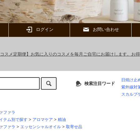
ログイン
お問い合わせ
ックコスメ定期便】お気に入りのコスメを毎月ご自宅にお届けします。お
日焼け止
検索注目ワード
紫外線対
スカルプ
ァファラ
イテム別で探す
>
アロマケア
>
精油
ァファラ
>
エッセンシャルオイル
>
取寄せ品