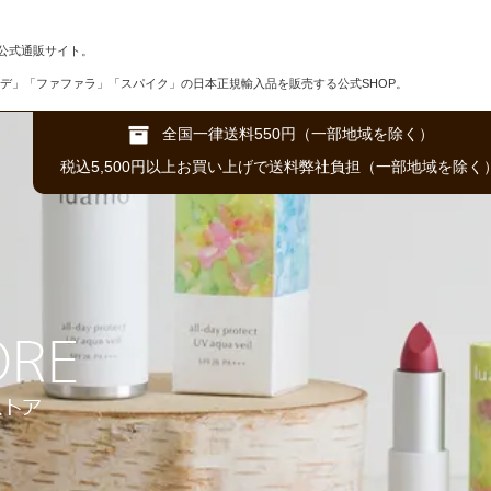
公式通販サイト。
デ」「ファファラ」「スパイク」の日本正規輸入品を販売する公式SHOP。
全国一律送料550円（一部地域を除く）
税込5,500円以上お買い上げで送料弊社負担（一部地域を除く