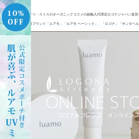
ドイツ・スイスのオーガニックコスメの総輸入代理店ロゴナジャパン直営
自社ブランド「ルアモ」「ルアモ ベーシック」、「ロゴナ」「サンタベル