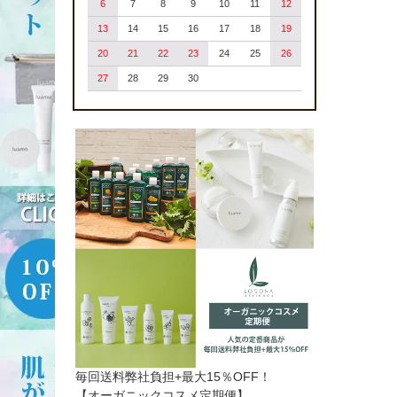
6
7
8
9
10
11
12
13
14
15
16
17
18
19
20
21
22
23
24
25
26
27
28
29
30
毎回送料弊社負担+最大15％OFF！
【オーガニックコスメ定期便】