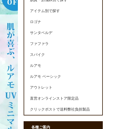
肌質・お悩み別で探す
アイテム別で探す
ロゴナ
サンタベルデ
ファファラ
スパイク
ルアモ
ルアモ ベーシック
アウトレット
直営オンラインストア限定品
クリックポストで送料弊社負担製品
各種ご案内