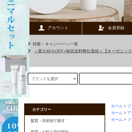
アカウント
会員登録
特集・キャンペーン一覧
＜最大40％OFF+毎回送料弊社負担＞【オーガニ
ホーム
>
フ
カテゴリー
ホーム
>
ア
ホーム
>
フ
髪質・目的別で探す