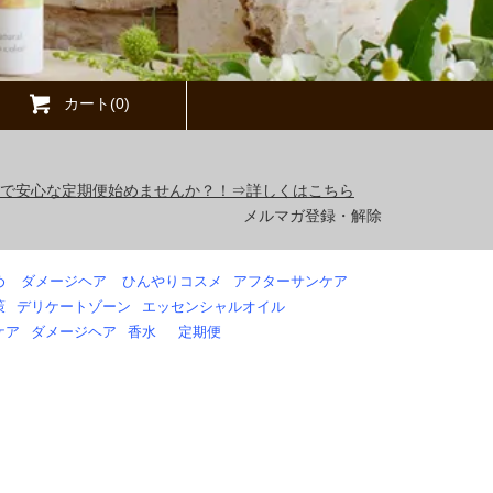
カート(0)
得で安心な定期便始めませんか？！⇒詳しくはこちら
メルマガ登録・解除
め
ダメージヘア
ひんやりコスメ
アフターサンケア
策
デリケートゾーン
エッセンシャルオイル
ケア
ダメージヘア
香水
定期便