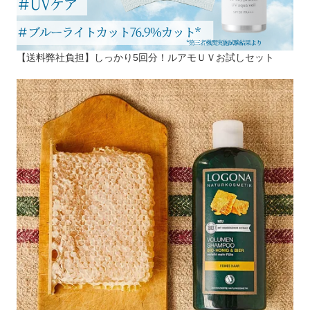
【送料弊社負担】しっかり5回分！ルアモＵＶお試しセット