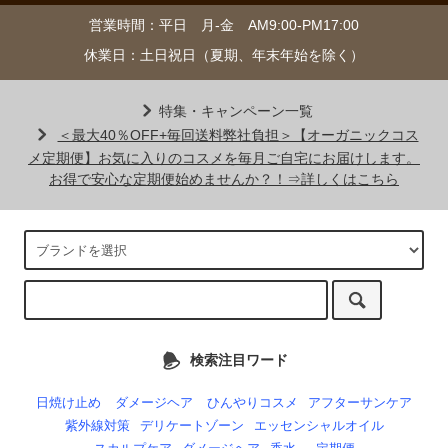
営業時間：平日 月-金 AM9:00-PM17:00
休業日：土日祝日（夏期、年末年始を除く）
特集・キャンペーン一覧
＜最大40％OFF+毎回送料弊社負担＞【オーガニックコス
メ定期便】お気に入りのコスメを毎月ご自宅にお届けします。
お得で安心な定期便始めませんか？！⇒詳しくはこちら
検索注目ワード
日焼け止め
ダメージヘア
ひんやりコスメ
アフターサンケア
紫外線対策
デリケートゾーン
エッセンシャルオイル