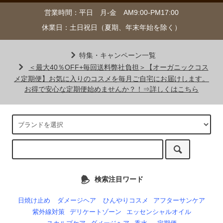
営業時間：平日 月-金 AM9:00-PM17:00
休業日：土日祝日（夏期、年末年始を除く）
特集・キャンペーン一覧
＜最大40％OFF+毎回送料弊社負担＞【オーガニックコス
メ定期便】お気に入りのコスメを毎月ご自宅にお届けします。
お得で安心な定期便始めませんか？！⇒詳しくはこちら
検索注目ワード
日焼け止め
ダメージヘア
ひんやりコスメ
アフターサンケア
紫外線対策
デリケートゾーン
エッセンシャルオイル