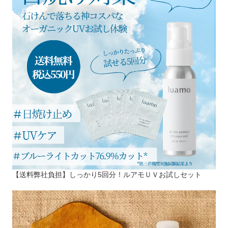
【送料弊社負担】しっかり5回分！ルアモＵＶお試しセット