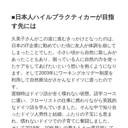
■日本人ハイルプラクティカーが目指
す先には
久美子さんがこの道に進むきっかけとなったのは、
日本のIT企業に勤めていた頃に友人が体調を崩して
しまったことでした。小さい頃から自然に親しみが
あったこともあり、困っている人に自然の力を使っ
たケアをしてあげたいという想いを抱くようになり
ます。そして2003年にワーキングホリデー制度を
利用して自然療法がさかんなドイツに渡ったので
す。
渡独時はドイツ語が全く喋れない状態。語学コース
に通い、フローリストの仕事に携わりながら実践的
なドイツ語を学んでいきました。そんな中で知り合
ったドイツ人男性と結婚、ふたりの子宝にも恵ま
れ、慣れないドイツでの子育てに奮闘しました。
そして2015年、10年越しの夢をもう一度目指して