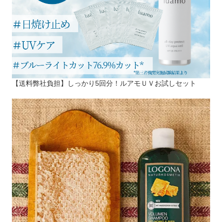
【送料弊社負担】しっかり5回分！ルアモＵＶお試しセット