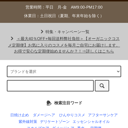
営業時間：平日 月-金 AM9:00-PM17:00
休業日：土日祝日（夏期、年末年始を除く）
特集・キャンペーン一覧
＜最大40％OFF+毎回送料弊社負担＞【オーガニックコス
メ定期便】お気に入りのコスメを毎月ご自宅にお届けします。
お得で安心な定期便始めませんか？！⇒詳しくはこちら
検索注目ワード
日焼け止め
ダメージヘア
ひんやりコスメ
アフターサンケア
紫外線対策
デリケートゾーン
エッセンシャルオイル