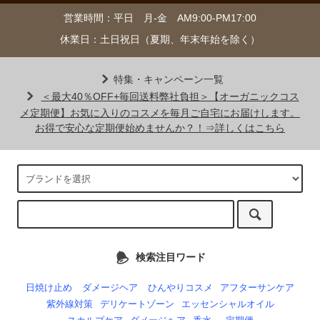
営業時間：平日 月-金 AM9:00-PM17:00
休業日：土日祝日（夏期、年末年始を除く）
特集・キャンペーン一覧
＜最大40％OFF+毎回送料弊社負担＞【オーガニックコス
メ定期便】お気に入りのコスメを毎月ご自宅にお届けします。
お得で安心な定期便始めませんか？！⇒詳しくはこちら
検索注目ワード
日焼け止め
ダメージヘア
ひんやりコスメ
アフターサンケア
紫外線対策
デリケートゾーン
エッセンシャルオイル