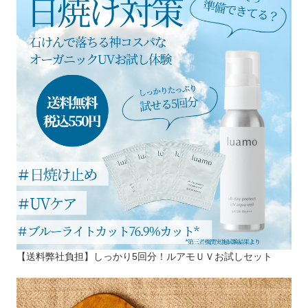
【送料弊社負担】しっかり5回分！ルアモＵＶお試しセット