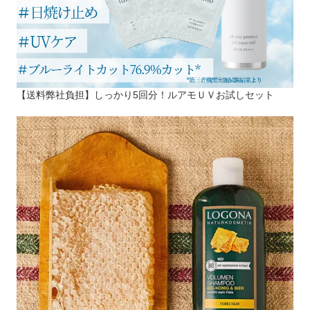
【送料弊社負担】しっかり5回分！ルアモＵＶお試しセット