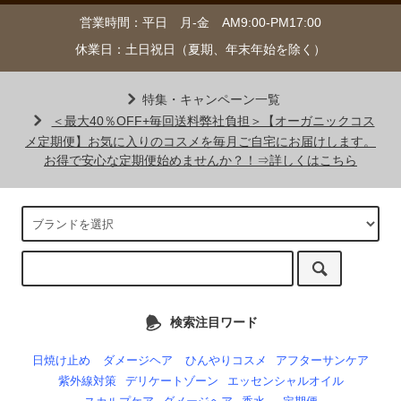
営業時間：平日 月-金 AM9:00-PM17:00
休業日：土日祝日（夏期、年末年始を除く）
特集・キャンペーン一覧
＜最大40％OFF+毎回送料弊社負担＞【オーガニックコス
メ定期便】お気に入りのコスメを毎月ご自宅にお届けします。
お得で安心な定期便始めませんか？！⇒詳しくはこちら
検索注目ワード
日焼け止め
ダメージヘア
ひんやりコスメ
アフターサンケア
紫外線対策
デリケートゾーン
エッセンシャルオイル