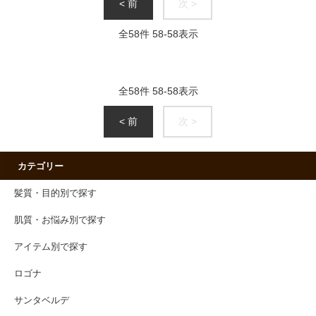
< 前
次 >
全
58
件
58
-
58
表示
全
58
件
58
-
58
表示
< 前
次 >
カテゴリー
髪質・目的別で探す
肌質・お悩み別で探す
アイテム別で探す
ロゴナ
サンタベルデ