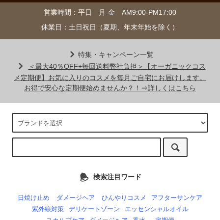
営業時間：平日 月-金 AM9:00-PM17:00
休業日：土日祝日（夏期、年末年始を除く）
特集・キャンペーン一覧
＜最大40％OFF+毎回送料弊社負担＞【オーガニックコス
メ定期便】お気に入りのコスメを毎月ご自宅にお届けします。
お得で安心な定期便始めませんか？！⇒詳しくはこちら
検索注目ワード
日焼け止め
ダメージヘア
ひんやりコスメ
アフターサンケア
紫外線対策
デリケートゾーン
エッセンシャルオイル