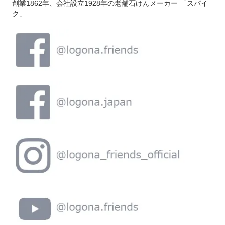
創業1862年、会社設立1928年の老舗石けんメーカー 「スパイ
ク」