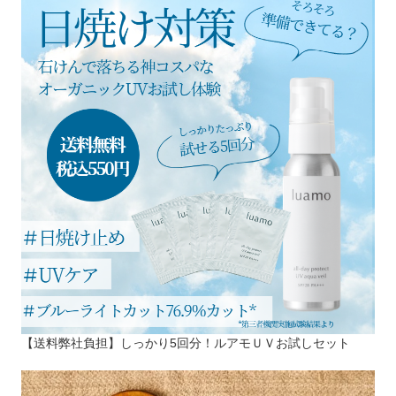
【送料弊社負担】しっかり5回分！ルアモＵＶお試しセット