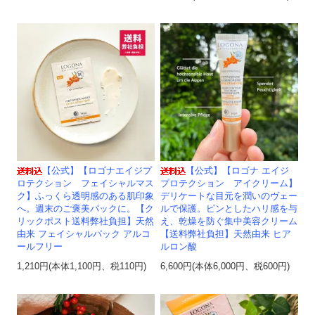
【公式】【ロゴナエイジプ
【公式】【ロゴナ エイジ
ロテクション フェイシャルマス
プロテクション アイクリーム】
ク】ふっくら透明感のある肌印象
デリケートな目元を潤いのヴェー
へ。週末のご褒美パックに。【ク
ルで保護。ピンとしたハリ感を与
リックポスト送料弊社負担】天然
え、乾燥を防ぐ集中美容クリーム
由来 フェイシャルパック アルコ
【送料弊社負担】天然由来 ヒア
ールフリー
ルロン酸
1,210円(本体1,100円、税110円)
6,600円(本体6,000円、税600円)