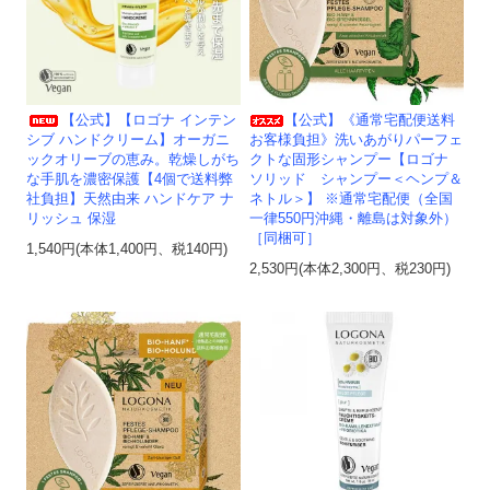
【公式】【ロゴナ インテン
【公式】《通常宅配便送料
シブ ハンドクリーム】オーガニ
お客様負担》洗いあがりパーフェ
ックオリーブの恵み。乾燥しがち
クトな固形シャンプー【ロゴナ
な手肌を濃密保護【4個で送料弊
ソリッド シャンプー＜ヘンプ＆
社負担】天然由来 ハンドケア ナ
ネトル＞】 ※通常宅配便（全国
リッシュ 保湿
一律550円沖縄・離島は対象外）
［同梱可］
1,540円(本体1,400円、税140円)
2,530円(本体2,300円、税230円)