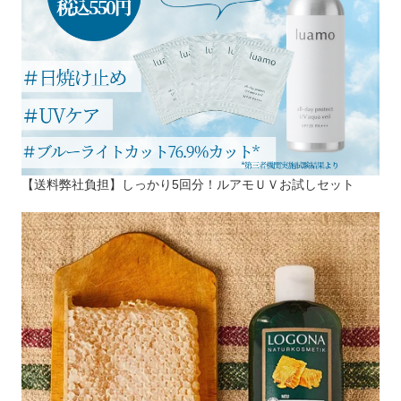
【送料弊社負担】しっかり5回分！ルアモＵＶお試しセット