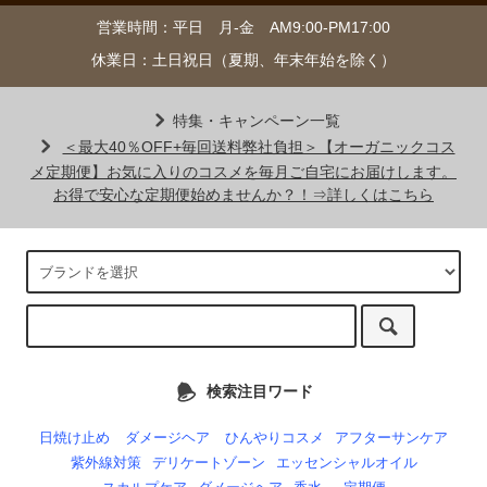
営業時間：平日 月-金 AM9:00-PM17:00
休業日：土日祝日（夏期、年末年始を除く）
特集・キャンペーン一覧
＜最大40％OFF+毎回送料弊社負担＞【オーガニックコス
メ定期便】お気に入りのコスメを毎月ご自宅にお届けします。
お得で安心な定期便始めませんか？！⇒詳しくはこちら
検索注目ワード
日焼け止め
ダメージヘア
ひんやりコスメ
アフターサンケア
紫外線対策
デリケートゾーン
エッセンシャルオイル