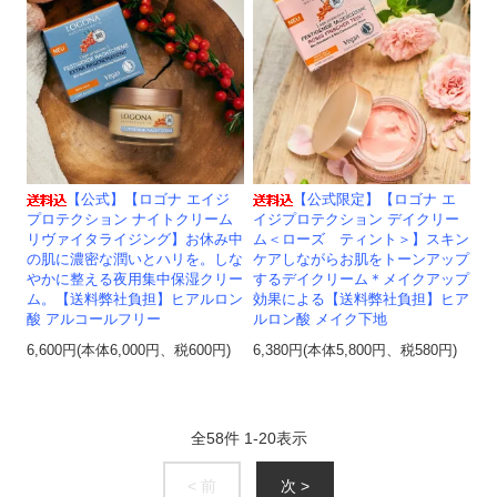
【公式】【ロゴナ エイジ
【公式限定】【ロゴナ エ
プロテクション ナイトクリーム
イジプロテクション デイクリー
リヴァイタライジング】お休み中
ム＜ローズ ティント＞】スキン
の肌に濃密な潤いとハリを。しな
ケアしながらお肌をトーンアップ
やかに整える夜用集中保湿クリー
するデイクリーム＊メイクアップ
ム。【送料弊社負担】ヒアルロン
効果による【送料弊社負担】ヒア
酸 アルコールフリー
ルロン酸 メイク下地
6,600円(本体6,000円、税600円)
6,380円(本体5,800円、税580円)
全
58
件
1
-
20
表示
< 前
次 >