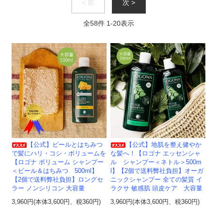
< 前
次 >
全
58
件
1
-
20
表示
【公式】地肌を整え健やか
【公式】ビールとはちみつ
な髪へ！【ロゴナ エッセンシャ
で髪にハリ・コシ・ボリュームを
ル シャンプー＜ネトル＞500m
【ロゴナ ボリューム シャンプー
l】【2個で送料弊社負担】オーガ
＜ビール＆はちみつ 500ml】
ニックシャンプー 全ての髪質 イ
【2個で送料弊社負担】ロングセ
ラクサ 敏感肌 頭皮ケア 大容量
ラー ノンシリコン 大容量
3,960円(本体3,600円、税360円)
3,960円(本体3,600円、税360円)