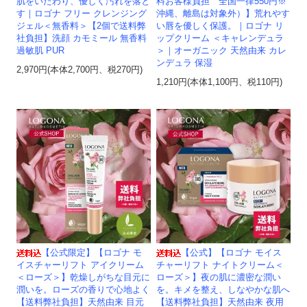
肌をいたわり、優しく汚れを落と
料お客様負担 全国一律550円※
す｜ロゴナ フリー クレンジング
沖縄、離島は対象外）】荒れやす
ジェル＜無香料＞【2個で送料弊
い唇を優しく保護。｜ロゴナ リ
社負担】洗顔 カモミール 無香料
ップクリーム ＜キャレンデュラ
過敏肌 PUR
＞｜オーガニック 天然由来 カレ
ンデュラ 保湿
2,970円(本体2,700円、税270円)
1,210円(本体1,100円、税110円)
【公式限定】【ロゴナ モ
【公式】【ロゴナ モイス
イスチャーリフト アイクリーム
チャーリフト ナイトクリーム＜
＜ローズ＞】乾燥しがちな目元に
ローズ＞】夜の肌に濃密な潤い
潤いを。ローズの香りで心地よく
を。キメを整え、しなやかな肌へ
【送料弊社負担】天然由来 目元
【送料弊社負担】天然由来 夜用