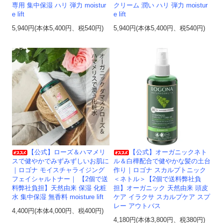
専用 集中保湿 ハリ 弾力 moistur
クリーム 潤い ハリ 弾力 moistur
e lift
e lift
5,940円(本体5,400円、税540円)
5,940円(本体5,400円、税540円)
【公式】ローズ＆ハマメリ
【公式】オーガニックネト
スで健やかでみずみずしいお肌に
ル＆白樺配合で健やかな髪の土台
｜ロゴナ モイスチャライジング
作り｜ロゴナ スカルプトニック
フェイシャルトナー｜ 【2個で送
＜ネトル＞【2個で送料弊社負
料弊社負担】天然由来 保湿 化粧
担】オーガニック 天然由来 頭皮
水 集中保湿 無香料 moisture lift
ケア イラクサ スカルプケア スプ
レー アウトバス
4,400円(本体4,000円、税400円)
4,180円(本体3,800円、税380円)