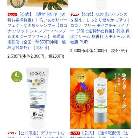
【公式】《通常宅配便（送
【公式】肌の潤いバランス
料お客様負担）》洗いあがりパー
を整え、しっとり健やかに保つ｜
フェクトな固形シャンプー【ロゴ
ロゴナ フリー モイスチャライザ
ナ ソリッド シャンプー＜ヘンプ
ー【2個で送料弊社負担】乳液 保
＆エルダーフラワー＞】 ※通常
湿クリーム 無香料 カモミール 過
宅配便（全国一律550円沖縄・離
敏肌 PUR
島は対象外）［同梱可］
4,400円(本体4,000円、税400円)
2,530円(本体2,300円、税230円)
【公式限定】デリケートな
【公式】【通常宅配便（送