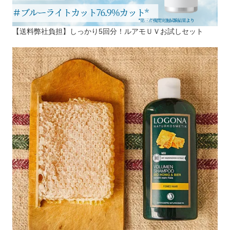
【送料弊社負担】しっかり5回分！ルアモＵＶお試しセット