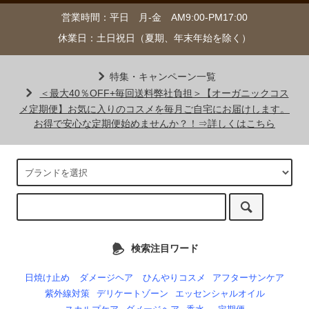
営業時間：平日 月-金 AM9:00-PM17:00
休業日：土日祝日（夏期、年末年始を除く）
特集・キャンペーン一覧
＜最大40％OFF+毎回送料弊社負担＞【オーガニックコス
メ定期便】お気に入りのコスメを毎月ご自宅にお届けします。
お得で安心な定期便始めませんか？！⇒詳しくはこちら
検索注目ワード
日焼け止め
ダメージヘア
ひんやりコスメ
アフターサンケア
紫外線対策
デリケートゾーン
エッセンシャルオイル